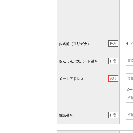
任意
セ
お名前（フリガナ）
任意
あんしんパスポート番号
必須
メールアドレス
メー
任意
電話番号