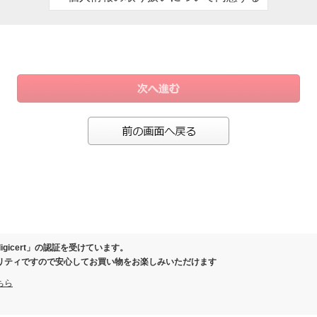
、お客様にご連絡させていただくため
ール）の際、お客様にご連絡させていただくため
保証または有料延長保証対象商品を購入いただいたお客様の情報を保管するため
により事務手続きが発生した場合のお客様確認のため
製品の履歴を管理させていただくため
の際に当社と覚書を交わさせていただいた場合
お客様向けに各種商品、店舗情報のご案内を差し上げるため
ガジン、スマートフォンアプリ等でクーポン等の特典をお届けさせていただくため
等を分析し、お客様に応じた商品・サービスを調査・企画・提供するため
またはお問い合わせいただいたお客様にご連絡を差し上げるため
ご相談等へ対応し、連絡を取るため
さまの同意なく個人情報を第三者に提供いたしません。
保護のために必要がある場合であって、ご本人さまの同意を得ることが困難であると
igicert」の認証を受けています。
健全な育成の推進のために特に必要がある場合であって、ご本人さまの同意を得るこ
リティですので安心してお買い物をお楽しみいただけます
体またはその委託を受けた者が法令の定める事務を遂行することに対して協力する必
ちら
該事務の遂行に支障を及ぼすおそれがあるとき
いて