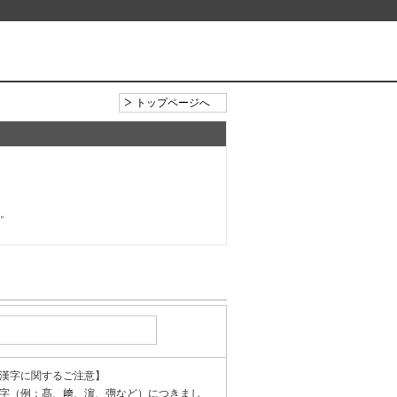
トップページへ
い。
漢字に関するご注意】
字（例：髙、﨑、濵、彅など）につきまし