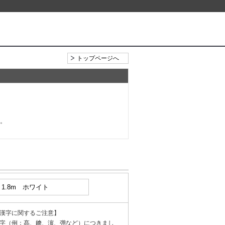
トップページへ
い。
漢字に関するご注意】
字（例：髙、﨑、濵、彅など）につきまし