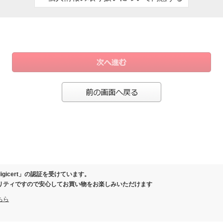
、お客様にご連絡させていただくため
ール）の際、お客様にご連絡させていただくため
保証または有料延長保証対象商品を購入いただいたお客様の情報を保管するため
により事務手続きが発生した場合のお客様確認のため
製品の履歴を管理させていただくため
の際に当社と覚書を交わさせていただいた場合
お客様向けに各種商品、店舗情報のご案内を差し上げるため
ガジン、スマートフォンアプリ等でクーポン等の特典をお届けさせていただくため
等を分析し、お客様に応じた商品・サービスを調査・企画・提供するため
またはお問い合わせいただいたお客様にご連絡を差し上げるため
ご相談等へ対応し、連絡を取るため
さまの同意なく個人情報を第三者に提供いたしません。
保護のために必要がある場合であって、ご本人さまの同意を得ることが困難であると
igicert」の認証を受けています。
健全な育成の推進のために特に必要がある場合であって、ご本人さまの同意を得るこ
リティですので安心してお買い物をお楽しみいただけます
体またはその委託を受けた者が法令の定める事務を遂行することに対して協力する必
ちら
該事務の遂行に支障を及ぼすおそれがあるとき
いて