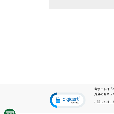
お取り寄せ商品が入荷した際
万が一の商品初期不良（リコ
ケーズデンキ独自の長期無料
商品のお取り替え及びご返品
修理ご依頼の際、修理された
情報関連商品の修理をご依頼
商品をお買い上げいただいた
ダイレクトメールやメールマ
取得した閲覧履歴や購買履歴
当社が行う各種懸賞等に当選
お客様からのお問い合わせ、
２．個人情報の第三者提供の禁止
以下に該当する場合を除き、ご本人
法令に基づく場合
人の生命、身体または財産の
当サイトは「d
公衆衛生の向上または児童の
万全のセキュ
国の機関もしくは地方公共団
詳しくはこ
の同意を得ることによって当
３．個人情報の取り扱いの委託につ