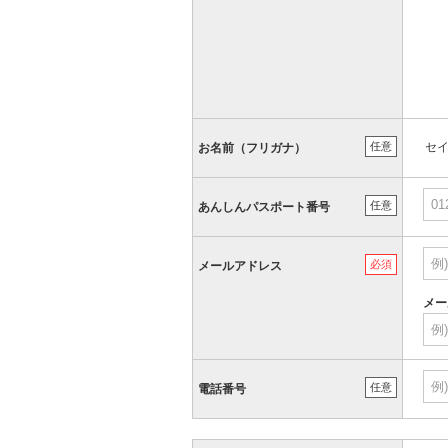
任意
セ
お名前（フリガナ）
任意
あんしんパスポート番号
必須
メールアドレス
メー
任意
電話番号