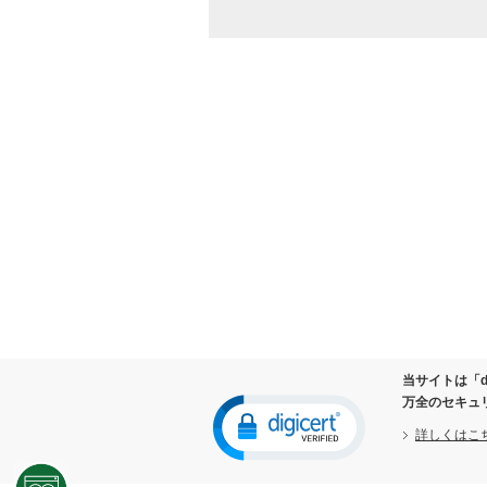
お取り寄せ商品が入荷した際
万が一の商品初期不良（リコ
ケーズデンキ独自の長期無料
商品のお取り替え及びご返品
修理ご依頼の際、修理された
情報関連商品の修理をご依頼
商品をお買い上げいただいた
ダイレクトメールやメールマ
取得した閲覧履歴や購買履歴
当社が行う各種懸賞等に当選
お客様からのお問い合わせ、
２．個人情報の第三者提供の禁止
以下に該当する場合を除き、ご本人
法令に基づく場合
人の生命、身体または財産の
当サイトは「d
公衆衛生の向上または児童の
万全のセキュ
国の機関もしくは地方公共団
詳しくはこ
の同意を得ることによって当
３．個人情報の取り扱いの委託につ