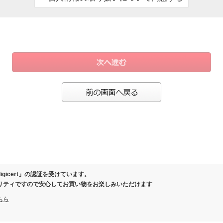
、お客様にご連絡させていただくため
ール）の際、お客様にご連絡させていただくため
保証または有料延長保証対象商品を購入いただいたお客様の情報を保管するため
により事務手続きが発生した場合のお客様確認のため
製品の履歴を管理させていただくため
の際に当社と覚書を交わさせていただいた場合
お客様向けに各種商品、店舗情報のご案内を差し上げるため
ガジン、スマートフォンアプリ等でクーポン等の特典をお届けさせていただくため
等を分析し、お客様に応じた商品・サービスを調査・企画・提供するため
またはお問い合わせいただいたお客様にご連絡を差し上げるため
ご相談等へ対応し、連絡を取るため
さまの同意なく個人情報を第三者に提供いたしません。
保護のために必要がある場合であって、ご本人さまの同意を得ることが困難であると
igicert」の認証を受けています。
健全な育成の推進のために特に必要がある場合であって、ご本人さまの同意を得るこ
リティですので安心してお買い物をお楽しみいただけます
体またはその委託を受けた者が法令の定める事務を遂行することに対して協力する必
ちら
該事務の遂行に支障を及ぼすおそれがあるとき
いて