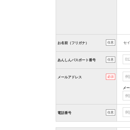
任意
セ
お名前（フリガナ）
任意
あんしんパスポート番号
必須
メールアドレス
メー
任意
電話番号