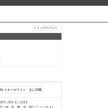
トップページへ
い。
漢字に関するご注意】
字（例：髙、﨑、濵、彅など）につきまし