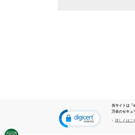
お取り寄せ商品が入荷した際
万が一の商品初期不良（リコ
ケーズデンキ独自の長期無料
商品のお取り替え及びご返品
修理ご依頼の際、修理された
情報関連商品の修理をご依頼
商品をお買い上げいただいた
ダイレクトメールやメールマ
取得した閲覧履歴や購買履歴
当社が行う各種懸賞等に当選
お客様からのお問い合わせ、
２．個人情報の第三者提供の禁止
以下に該当する場合を除き、ご本人
法令に基づく場合
人の生命、身体または財産の
当サイトは「d
公衆衛生の向上または児童の
万全のセキュ
国の機関もしくは地方公共団
詳しくはこ
の同意を得ることによって当
３．個人情報の取り扱いの委託につ