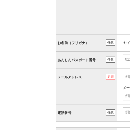
任意
セ
お名前（フリガナ）
任意
あんしんパスポート番号
必須
メールアドレス
メー
任意
電話番号