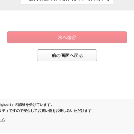
、お客様にご連絡させていただくため
ール）の際、お客様にご連絡させていただくため
保証または有料延長保証対象商品を購入いただいたお客様の情報を保管するため
により事務手続きが発生した場合のお客様確認のため
製品の履歴を管理させていただくため
の際に当社と覚書を交わさせていただいた場合
お客様向けに各種商品、店舗情報のご案内を差し上げるため
ガジン、スマートフォンアプリ等でクーポン等の特典をお届けさせていただくため
等を分析し、お客様に応じた商品・サービスを調査・企画・提供するため
またはお問い合わせいただいたお客様にご連絡を差し上げるため
ご相談等へ対応し、連絡を取るため
さまの同意なく個人情報を第三者に提供いたしません。
保護のために必要がある場合であって、ご本人さまの同意を得ることが困難であると
igicert」の認証を受けています。
健全な育成の推進のために特に必要がある場合であって、ご本人さまの同意を得るこ
リティですので安心してお買い物をお楽しみいただけます
体またはその委託を受けた者が法令の定める事務を遂行することに対して協力する必
ちら
該事務の遂行に支障を及ぼすおそれがあるとき
いて