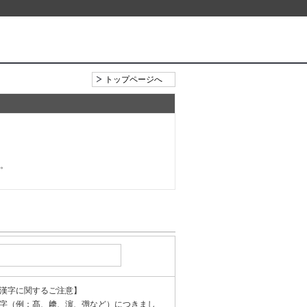
トップページへ
い。
漢字に関するご注意】
字（例：髙、﨑、濵、彅など）につきまし