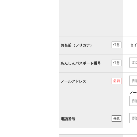
任意
セ
お名前（フリガナ）
任意
あんしんパスポート番号
必須
メールアドレス
メー
任意
電話番号