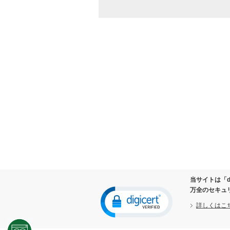
お取り寄せ商品が入荷した際
万が一の商品初期不良（リコ
ケーズデンキ独自の長期無料
商品のお取り替え及びご返品
修理ご依頼の際、修理された
情報関連商品の修理をご依頼
商品をお買い上げいただいた
ダイレクトメールやメールマ
取得した閲覧履歴や購買履歴
当社が行う各種懸賞等に当選
お客様からのお問い合わせ、
２．個人情報の第三者提供の禁止
以下に該当する場合を除き、ご本人
法令に基づく場合
人の生命、身体または財産の
当サイトは「d
公衆衛生の向上または児童の
万全のセキュ
国の機関もしくは地方公共団
詳しくはこ
の同意を得ることによって当
３．個人情報の取り扱いの委託につ