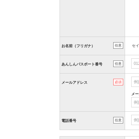
任意
セ
お名前（フリガナ）
任意
あんしんパスポート番号
必須
メールアドレス
メー
任意
電話番号