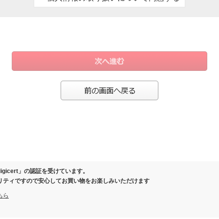
、お客様にご連絡させていただくため
ール）の際、お客様にご連絡させていただくため
保証または有料延長保証対象商品を購入いただいたお客様の情報を保管するため
により事務手続きが発生した場合のお客様確認のため
製品の履歴を管理させていただくため
の際に当社と覚書を交わさせていただいた場合
お客様向けに各種商品、店舗情報のご案内を差し上げるため
ガジン、スマートフォンアプリ等でクーポン等の特典をお届けさせていただくため
等を分析し、お客様に応じた商品・サービスを調査・企画・提供するため
またはお問い合わせいただいたお客様にご連絡を差し上げるため
ご相談等へ対応し、連絡を取るため
さまの同意なく個人情報を第三者に提供いたしません。
保護のために必要がある場合であって、ご本人さまの同意を得ることが困難であると
igicert」の認証を受けています。
健全な育成の推進のために特に必要がある場合であって、ご本人さまの同意を得るこ
リティですので安心してお買い物をお楽しみいただけます
体またはその委託を受けた者が法令の定める事務を遂行することに対して協力する必
ちら
該事務の遂行に支障を及ぼすおそれがあるとき
いて