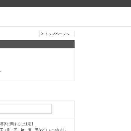
トップページへ
い。
漢字に関するご注意】
字（例：髙、﨑、濵、彅など）につきまし