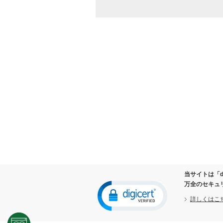
お取り寄せ商品が入荷した際
万が一の商品初期不良（リコ
ケーズデンキ独自の長期無料
商品のお取り替え及びご返品
修理ご依頼の際、修理された
情報関連商品の修理をご依頼
商品をお買い上げいただいた
ダイレクトメールやメールマ
取得した閲覧履歴や購買履歴
当社が行う各種懸賞等に当選
お客様からのお問い合わせ、
２．個人情報の第三者提供の禁止
以下に該当する場合を除き、ご本人
法令に基づく場合
人の生命、身体または財産の
当サイトは「d
公衆衛生の向上または児童の
万全のセキュ
国の機関もしくは地方公共団
詳しくはこ
の同意を得ることによって当
３．個人情報の取り扱いの委託につ