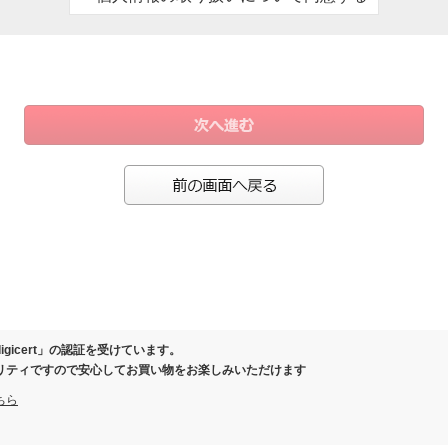
、お客様にご連絡させていただくため
ール）の際、お客様にご連絡させていただくため
保証または有料延長保証対象商品を購入いただいたお客様の情報を保管するため
により事務手続きが発生した場合のお客様確認のため
製品の履歴を管理させていただくため
の際に当社と覚書を交わさせていただいた場合
お客様向けに各種商品、店舗情報のご案内を差し上げるため
ガジン、スマートフォンアプリ等でクーポン等の特典をお届けさせていただくため
等を分析し、お客様に応じた商品・サービスを調査・企画・提供するため
またはお問い合わせいただいたお客様にご連絡を差し上げるため
ご相談等へ対応し、連絡を取るため
さまの同意なく個人情報を第三者に提供いたしません。
保護のために必要がある場合であって、ご本人さまの同意を得ることが困難であると
igicert」の認証を受けています。
健全な育成の推進のために特に必要がある場合であって、ご本人さまの同意を得るこ
リティですので安心してお買い物をお楽しみいただけます
体またはその委託を受けた者が法令の定める事務を遂行することに対して協力する必
ちら
該事務の遂行に支障を及ぼすおそれがあるとき
いて