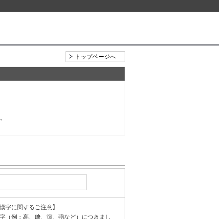
トップページへ
い。
漢字に関するご注意】
字（例：髙、﨑、濵、彅など）につきまし