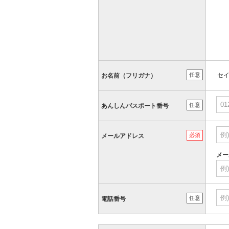
任意
セ
お名前（フリガナ）
任意
あんしんパスポート番号
必須
メールアドレス
メー
任意
電話番号