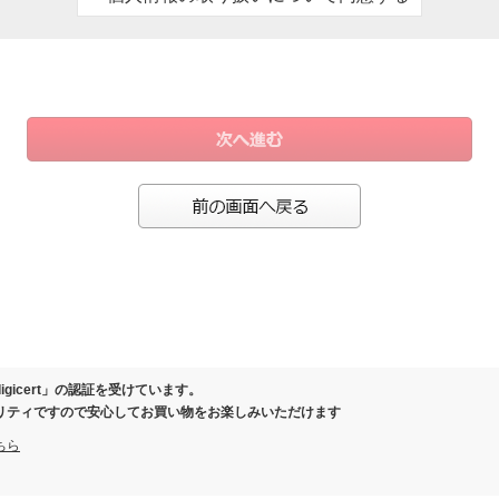
、お客様にご連絡させていただくため
ール）の際、お客様にご連絡させていただくため
保証または有料延長保証対象商品を購入いただいたお客様の情報を保管するため
により事務手続きが発生した場合のお客様確認のため
製品の履歴を管理させていただくため
の際に当社と覚書を交わさせていただいた場合
お客様向けに各種商品、店舗情報のご案内を差し上げるため
ガジン、スマートフォンアプリ等でクーポン等の特典をお届けさせていただくため
等を分析し、お客様に応じた商品・サービスを調査・企画・提供するため
またはお問い合わせいただいたお客様にご連絡を差し上げるため
ご相談等へ対応し、連絡を取るため
さまの同意なく個人情報を第三者に提供いたしません。
保護のために必要がある場合であって、ご本人さまの同意を得ることが困難であると
igicert」の認証を受けています。
健全な育成の推進のために特に必要がある場合であって、ご本人さまの同意を得るこ
リティですので安心してお買い物をお楽しみいただけます
体またはその委託を受けた者が法令の定める事務を遂行することに対して協力する必
ちら
該事務の遂行に支障を及ぼすおそれがあるとき
いて