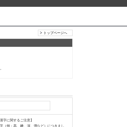
トップページへ
い。
漢字に関するご注意】
字（例：髙、﨑、濵、彅など）につきまし