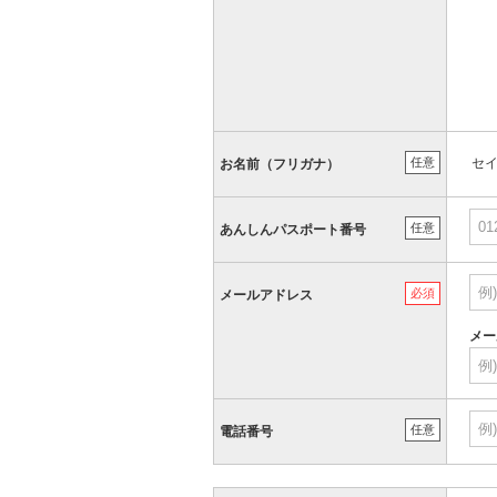
任意
セ
お名前（フリガナ）
任意
あんしんパスポート番号
必須
メールアドレス
メー
任意
電話番号