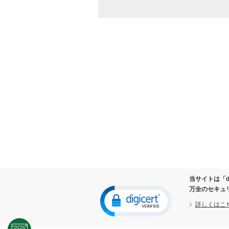
お取り寄せ商品が入荷した際
万が一の商品初期不良（リコ
ケーズデンキ独自の長期無料
商品のお取り替え及びご返品
修理ご依頼の際、修理された
情報関連商品の修理をご依頼
商品をお買い上げいただいた
ダイレクトメールやメールマ
取得した閲覧履歴や購買履歴
当社が行う各種懸賞等に当選
お客様からのお問い合わせ、
２．個人情報の第三者提供の禁止
以下に該当する場合を除き、ご本人
法令に基づく場合
人の生命、身体または財産の
当サイトは「d
公衆衛生の向上または児童の
万全のセキュ
国の機関もしくは地方公共団
詳しくはこ
の同意を得ることによって当
３．個人情報の取り扱いの委託につ