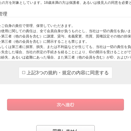
上の方を対象としています。18歳未満の方は保護者、あるいは後見人の同意を必要
管理
をご自身の責任で管理、保管していただきます。
ドの使用に関しての責任は、全て会員自身が負うものとし、当社は一切の責任を負い
ドを第三者（他の会員を含む）に譲渡、貸与、名義変更、売買、質権設定その他の担
を第三者（他の会員を含む）に開示することも禁じます。
もしくは第三者に損害、損失、または不利益などが生じても、当社は一切の責任を負
を失念した場合、当社の所定の手続きを経ることにより、IDの開示を受けることが
の紛失、あるいは盗難にあった場合、また第三者（他の会員を含む）がID、および
旨を当社に連絡するとともに、当社からの指示に従っていただきます。
の会員のID、およびパスワード、あるいは個人情報を知りえた場合、直ちにその旨
上記3つの規約・規定の内容に同意する
ールアドレスなどの会員登録情報に変更が生じた場合、速やかに当社所定の手続き
とで退会できます。