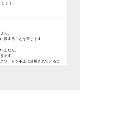
とします。
ません。
保に供することを禁じます。
いません。
できます。
パスワードを不正に使用されているこ
を当社に連絡するとともに、当社から
に従い、当社にその内容をとどけるも