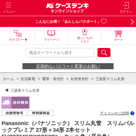
メニュー
ログイン
こんなにお得！「あんしんパスポート」
欲しいもの
カテゴリー
マイページ
カート
リスト
定期的なパスワード変更のお願い
ホーム
>
生活家電
>
電球・蛍光灯
>
丸管蛍光灯
>
三波長スリム丸管
三波長スリム丸管
アイコンのご説明
Panasonic（パナソニック） スリム丸管 スリムパル
ックプレミア 27形＋34形 2本セット