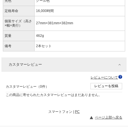
光色
クール色
定格寿命
16,000時間
個装サイズ（高さ
27mm×381mm×382mm
×幅×奥行）
質量
462g
備考
2本セット
カスタマーレビュー
レビューについて
レビューを投稿
カスタマーレビュー（0件）
この商品に寄せられたカスタマーレビューはまだありません。
スマートフォン |
PC
ページ上部へ戻る