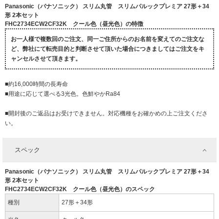
Panasonic（パナソニック） スリム丸管 スリムパルックプレミア 27形＋34
形 2本セット
FHC2734ECW2CF32K クール色（昼光色）の特徴
お一人様で複数回のご注文、同一ご住所からのお名前を変えてのご注文な
ど、弊社にて転売目的と判断させて頂いた場合につきましてはご注文をキ
ャンセルさせて頂きます。
■約16,000時間の長寿命
■用途に応じて選べる3光色。色鮮やかRa84
■開封後のご返品はお受けできません。対応機種をお確かめの上ご注文くださ
い。
スペック
Panasonic（パナソニック） スリム丸管 スリムパルックプレミア 27形＋34
形 2本セット
FHC2734ECW2CF32K クール色（昼光色）のスペック
種別
27形＋34形