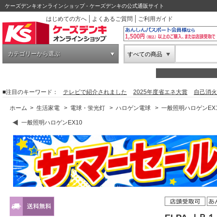
ケーズデンキオンラインショップ - ケーズデンキの公式通販サイト
はじめての方へ
よくあるご質問
ご利用ガイド
カテゴリーから選ぶ
すべての商品
■注目のキーワード：
テレビで紹介されました
2025年度省エネ大賞
自己消火
ホーム
>
生活家電
>
電球・蛍光灯
>
ハロゲン電球
>
一般照明ハロゲンEX
一般照明ハロゲンEX10