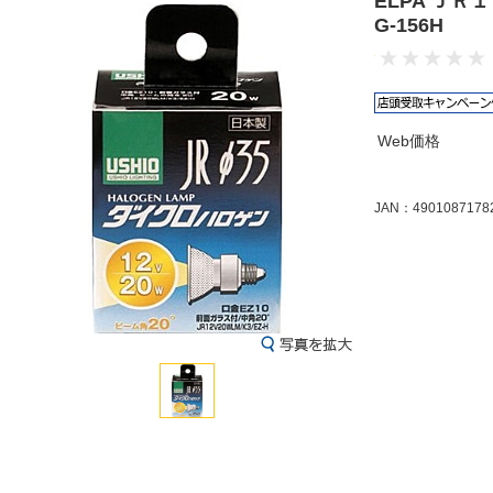
ELPA Ｊ
G-156H
Web価格
JAN：4901087178