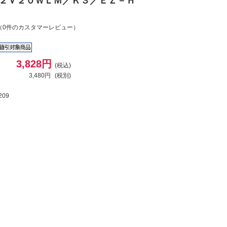
Ｒ１２Ｖ２０ＷＬＭ／Ｋ３／ＥＺ－Ｈ
（0件のカスタマーレビュー）
3,828円
(税込)
3,480円
(税別)
209