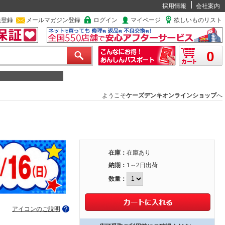
採用情報
会社案内
員登録
メールマガジン登録
ログイン
マイページ
欲しいものリスト
0
ようこそ
ケーズデンキオンラインショップ
へ
在庫：
在庫あり
納期：
1～2日出荷
数量：
アイコンのご説明