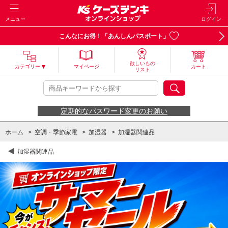
メニュー
ログイン
こんなにお得！「あんしんパスポート」
欲しいもの
カテゴリー
マイページ
カート
リスト
定期的なパスワード変更のお願い
ホーム
>
空調・季節家電
>
加湿器
>
加湿器関連品
加湿器関連品