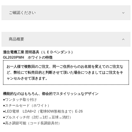
ご確認ください
商品概要
瀧住電機工業 照明器具（ＬＥＤペンダント）
GL2020PWH ホワイトの特徴
お一人様で複数回のご注文、同一ご住所からのお名前を変えてのご注文な
ど、弊社にて転売目的と判断させて頂いた場合につきましてはご注文をキ
ャンセルさせて頂きます。
機能的なのはもちろん、都会的でスタイリッシュなデザイン
●ワンタッチ取り付け
●スチールセード（ホワイト）
●LED電球 LDA8×2（電球60W形相当まで）E-26
●プルスイッチ付（2灯→1灯→豆球→消灯）
●高さ調節可能（コード長調節具付）