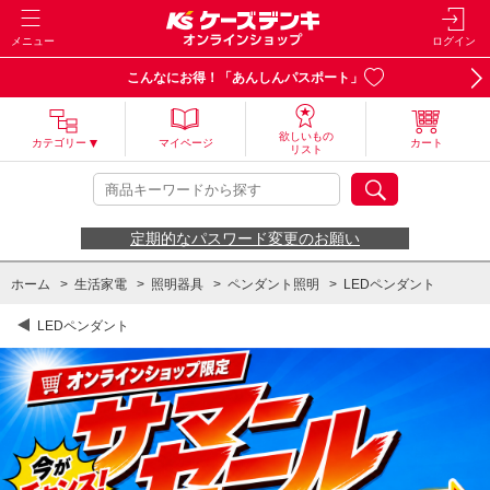
メニュー
ログイン
こんなにお得！「あんしんパスポート」
欲しいもの
カテゴリー
マイページ
カート
リスト
定期的なパスワード変更のお願い
ホーム
>
生活家電
>
照明器具
>
ペンダント照明
>
LEDペンダント
LEDペンダント