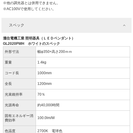
※他の調光器とは併用できません。
※AC100Vで使用してください。
スペック
瀧住電機工業 照明器具（ＬＥＤペンダント）
GL2020PWH ホワイトのスペック
外形寸法
幅φ350×高さ200ｍｍ
重量
1.4kg
コード長
1000mm
全長
1200mm
光束維持率
70％
光源寿命
約40,000時間
固有エネルギー消
100.0lm/W
費効率
色温度
2700K 電球色