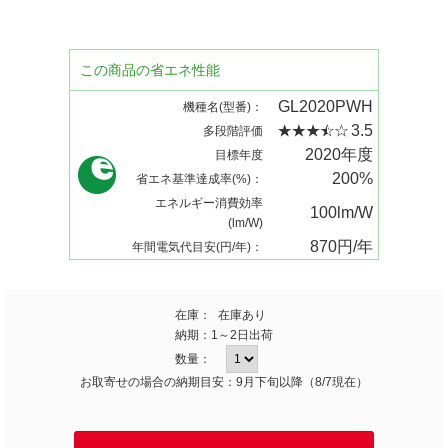
この商品の省エネ性能
GL2020PWH
機種名(型番)：
3.5
多段階評価
2020年度
目標年度
200%
省エネ基準達成率(%)：
エネルギー消費効率
100lm/W
(lm/W)
870円/年
年間電気代目安(円/年)：
在庫：
在庫あり
納期：
1～2日出荷
数量：
お取寄せの場合の納期目安：9月下旬以降（8/7現在）