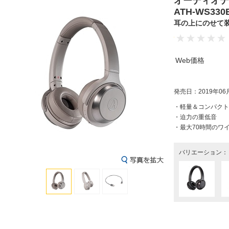
オーディオテ
ATH-WS33
耳の上にのせて装
Web価格
発売日：2019年06
・軽量＆コンパクト
・迫力の重低音
・最大70時間のワ
バリエーション：