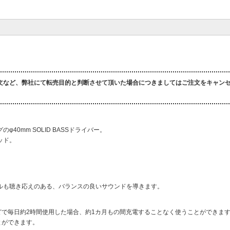
文など、弊社にて転売目的と判断させて頂いた場合につきましてはご注文をキャン
0mm SOLID BASSドライバー。
ッド。
ルも聴き応えのある、バランスの良いサウンドを導きます。
どで毎日約2時間使用した場合、約1カ月もの間充電することなく使うことができま
とができます。