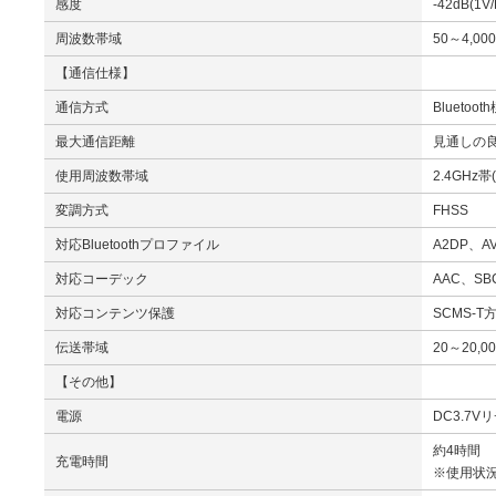
感度
-42dB(1V/
周波数帯域
50～4,00
【通信仕様】
通信方式
Bluetoo
最大通信距離
見通しの良
使用周波数帯域
2.4GHz帯(
変調方式
FHSS
対応Bluetoothプロファイル
A2DP、A
対応コーデック
AAC、SB
対応コンテンツ保護
SCMS-T
伝送帯域
20～20,0
【その他】
電源
DC3.7
約4時間
充電時間
※使用状