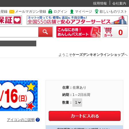
採用情報
会社案内
員登録
メールマガジン登録
ログイン
マイページ
欲しいものリスト
0
ようこそ
ケーズデンキオンラインショップ
へ
在庫：
在庫あり
納期：
1～2日出荷
数量：
アイコンのご説明