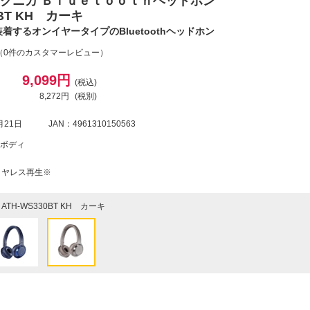
クニカ Ｂｌｕｅｔｏｏｔｈヘッドホン
0BT KH カーキ
着するオンイヤータイプのBluetoothヘッドホン
（0件のカスタマーレビュー）
9,099円
(税込)
8,272円
(税別)
月21日
JAN：4961310150563
ボディ
イヤレス再生※
ATH-WS330BT KH カーキ