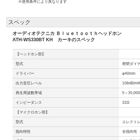
※使用条件により異なります
スペック
オーディオテクニカ Ｂｌｕｅｔｏｏｔｈヘッドホン
ATH-WS330BT KH カーキのスペック
【ヘッドホン部】
型式
密閉ダイ
ドライバー
φ40mm
出力音圧レベル
108dB/m
再生周波数帯域
5～35,00
インピーダンス
32Ω
【マイクロホン部】
型式
エレクト
指向特性
全指向性