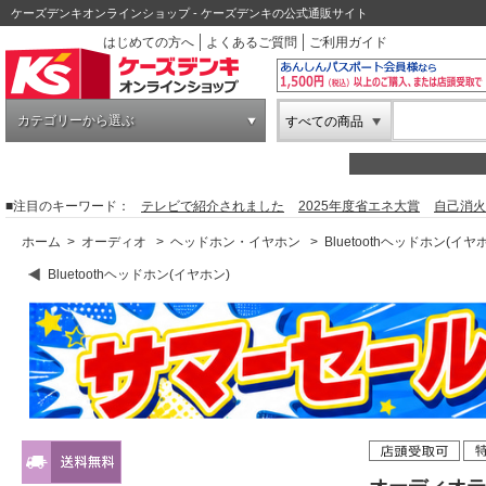
ケーズデンキオンラインショップ - ケーズデンキの公式通販サイト
はじめての方へ
よくあるご質問
ご利用ガイド
カテゴリーから選ぶ
すべての商品
■注目のキーワード：
テレビで紹介されました
2025年度省エネ大賞
自己消火
ホーム
>
オーディオ
>
ヘッドホン・イヤホン
>
Bluetoothヘッドホン(イヤ
Bluetoothヘッドホン(イヤホン)