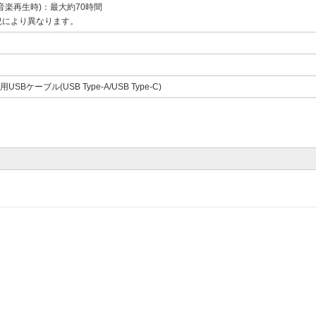
音楽再生時)：最大約70時間
況により異なります。
用USBケーブル(USB Type-A/USB Type-C)