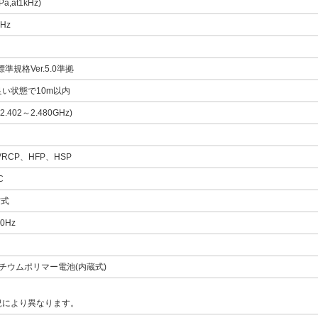
Pa,at1kHz)
0Hz
th標準規格Ver.5.0準拠
い状態で10m以内
2.402～2.480GHz)
VRCP、HFP、HSP
C
方式
00Hz
Vリチウムポリマー電池(内蔵式)
況により異なります。