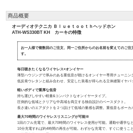
商品概要
オーディオテクニカ Ｂｌｕｅｔｏｏｔｈヘッドホン
ATH-WS330BT KH カーキの特徴
お一人様で複数回のご注文、同一ご住所からのお名前を変えてのご注
す。
毎日聴きたくなるワイヤレス×オンイヤー
薄型ハウジングで厚みのある重低音が聴けるオンイヤー専用チューニングのφ4
低反発ウレタンと組み合わせ、安定した装着が得られる立体縫製イヤパ
軽いボディで重厚な低音
持ち運びしやすい軽量&コンパクトなオンイヤータイプ。
圧倒的な低域とクリアな中高域を両立する独自設計のベースダクト。
長さ違いのエアダクトを２つ設けて低域の量感を調整。重低音もボーカ
最大70時間のワイヤレスリスニングが可能※
1回のフル充電で、最大70時間のワイヤレス使用が可能。通勤や通学な
10分充電すれば約4時間の再生が可能。わずかな充電で、すぐに使うこ