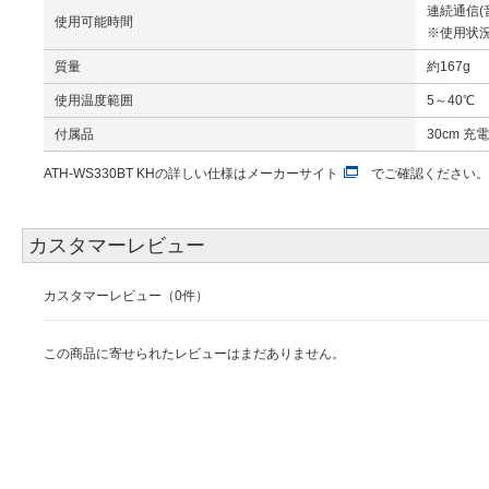
連続通信(
使用可能時間
※使用状
質量
約167g
使用温度範囲
5～40℃
付属品
30cm 充電
ATH-WS330BT KHの詳しい仕様は
メーカーサイト
でご確認ください。
カスタマーレビュー
カスタマーレビュー（0件）
この商品に寄せられたレビューはまだありません。