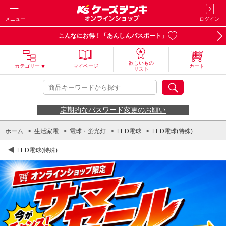
メニュー
ログイン
こんなにお得！「あんしんパスポート」
欲しいもの
カテゴリー
マイページ
カート
リスト
定期的なパスワード変更のお願い
ホーム
>
生活家電
>
電球・蛍光灯
>
LED電球
>
LED電球(特殊)
LED電球(特殊)