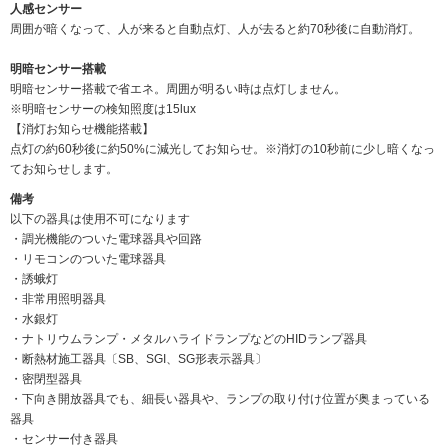
人感センサー
周囲が暗くなって、人が来ると自動点灯、人が去ると約70秒後に自動消灯。
明暗センサー搭載
明暗センサー搭載で省エネ。周囲が明るい時は点灯しません。
※明暗センサーの検知照度は15lux
【消灯お知らせ機能搭載】
点灯の約60秒後に約50%に減光してお知らせ。※消灯の10秒前に少し暗くなっ
てお知らせします。
備考
以下の器具は使用不可になります
・調光機能のついた電球器具や回路
・リモコンのついた電球器具
・誘蛾灯
・非常用照明器具
・水銀灯
・ナトリウムランプ・メタルハライドランプなどのHIDランプ器具
・断熱材施工器具〔SB、SGI、SG形表示器具〕
・密閉型器具
・下向き開放器具でも、細長い器具や、ランプの取り付け位置が奥まっている
器具
・センサー付き器具