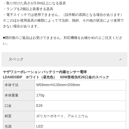
・取り付けた高さが3.0m以上になる器具
・ランプを2個以上装着する器具
・電子スイッチでは使用できません。（誤作動の原因となる場合があります）
※このほか使用器具の種類によって寸法的、熱的、その他の状況により使用で
きない場合があります。
■開封後のご返品はお受けできません。対応機種をお確かめの上ご注文くださ
い。
スペック
ヤザワコーポレーション バッテリー内蔵センサー電球
LDA8DGBP ホワイト（昼光色） 60W形相当/E26口金のスペック
本体寸法
W59mm×H130mm×D59mm
本体重量
170g
口金
E26
材質
ポリカーボネート、アルミニウム
光源
LED