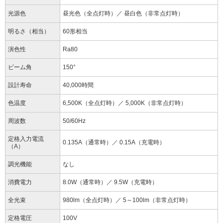
光源色
昼光色（全点灯時）／ 昼白色（非常点灯時）
明るさ（相当）
60形相当
演色性
Ra80
ビーム角
150°
設計寿命
40,000時間
色温度
6,500K（全点灯時）／ 5,000K（非常点灯時）
周波数
50/60Hz
定格入力電流
0.135A（通常時）／ 0.15A（充電時）
（A）
調光機能
なし
消費電力
8.0W（通常時）／ 9.5W（充電時）
全光束
980lm（全点灯時）／ 5～100lm（非常点灯時）
定格電圧
100V