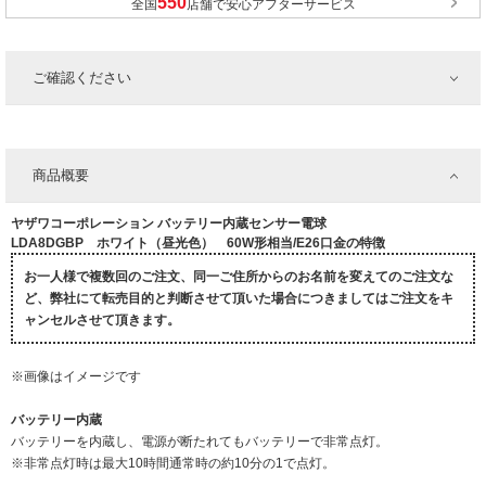
全国
店舗で安心アフターサービス
ご確認ください
商品概要
ヤザワコーポレーション バッテリー内蔵センサー電球
LDA8DGBP ホワイト（昼光色） 60W形相当/E26口金の特徴
お一人様で複数回のご注文、同一ご住所からのお名前を変えてのご注文な
ど、弊社にて転売目的と判断させて頂いた場合につきましてはご注文をキ
ャンセルさせて頂きます。
※画像はイメージです
バッテリー内蔵
バッテリーを内蔵し、電源が断たれてもバッテリーで非常点灯。
※非常点灯時は最大10時間通常時の約10分の1で点灯。