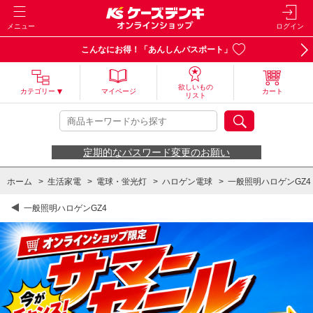
メニュー
ログイン
こんなにお得！「あんしんパスポート」
欲しいもの
カテゴリー
マイページ
カート
リスト
定期的なパスワード変更のお願い
ホーム
>
生活家電
>
電球・蛍光灯
>
ハロゲン電球
>
一般照明ハロゲンGZ4
一般照明ハロゲンGZ4