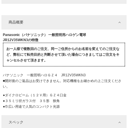
商品概要
Panasonic（パナソニック） 一般照明用ハロゲン電球
JR12V35WKN3の特徴
お一人様で複数回のご注文、同一ご住所からのお名前を変えてのご注文な
ど、弊社にて転売目的と判断させて頂いた場合につきましてはご注文をキ
ャンセルさせて頂きます。
パナソニック 一般照明ハロＧＺ４ JR12V35WKN3
■開封後のご返品はお受けできません。対応機種をお確かめの上ご注文くださ
い。
●ダイクロビーム（１２Ｖ用）ＧＺ４口金
●３５ミリ径ガラス付 ３５形 狭角
●巾広い用途で人気のコンパクト光源
スペック