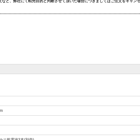
文など、弊社にて転売目的と判断させて頂いた場合につきましてはご注文をキャン
mm
カリ乾電池3本(別売)