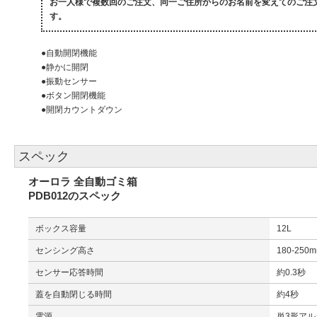
お一人様で複数回のご注文、同一ご住所からのお名前を変えてのご注
す。
●自動開閉機能
●静かに開閉
●振動センサー
●ボタン開閉機能
●開閉カウントダウン
スペック
オーロラ 全自動ゴミ箱
PDB012のスペック
ボックス容量
12L
センシング高さ
180-250
センサー応答時間
約0.3秒
蓋を自動閉じる時間
約4秒
電源
単3形アル