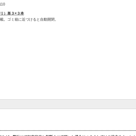
110
リ）単３×３本
載。ゴミ箱に近づけると自動開閉。