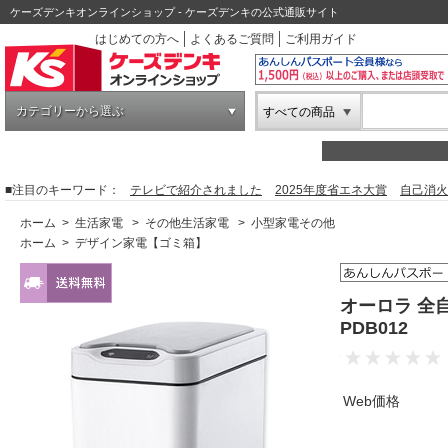
ケーズデンキオンラインショップ - ケーズデンキの公式通販サイト
はじめての方へ
よくあるご質問
ご利用ガイド
カテゴリーから選ぶ
すべての商品
■注目のキーワード：
テレビで紹介されました
2025年度省エネ大賞
自己消火
ホーム
>
生活家電
>
その他生活家電
>
小型家電その他
ホーム
>
デザイン家電【ゴミ箱】
オーロラ 全
PDB012
Web価格