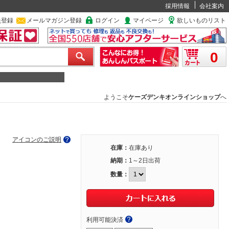
採用情報
会社案内
員登録
メールマガジン登録
ログイン
マイページ
欲しいものリスト
0
ようこそ
ケーズデンキオンラインショップ
へ
アイコンのご説明
在庫：
在庫あり
納期：
1～2日出荷
数量：
利用可能決済