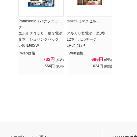
Panasonic（パナソニッ
maxell（マクセル）
ク）
エボルタＮＥＯ 単３電池
アルカリ乾電池 単3型
８本 シュリンクパック
12本 ボルテージ
LR6NJ/8SW
LR6(T)12P
Web価格
Web価格
732円
686円
(税込)
(税込)
666円
624円
(税別)
(税別)