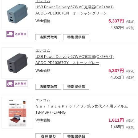
エレコム
USB Power Delivery 67W AC充電器(C×2+A×1)
ACDC-PD10367GN オーシャン グリーン
5,337円
Web価格
(税込)
4,852円
(税別)
エレコム
USB Power Delivery 67W AC充電器(C×2+A×1)
ACDC-PD10367GY ストーン グレー
5,337円
Web価格
(税込)
4,852円
(税別)
エレコム
ＳｕｒｆａｃｅＰｒｏ７／６／第５世代／４用フィルム
TB-MSP7FLFANG
1,611円
Web価格
(税込)
1,465円
(税別)