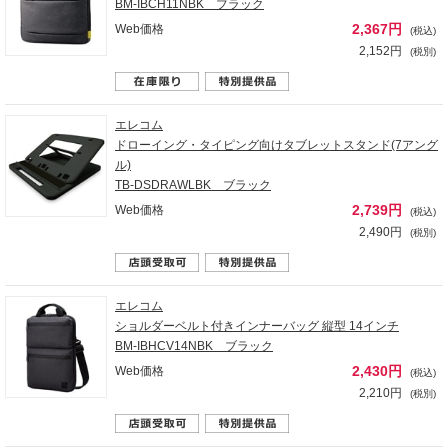
BM-IBCH11NBK ブラック
2,367円
Web価格
(税込)
2,152円
(税別)
エレコム
ドローイング・タイピング向けタブレットスタンド(7アング
ル)
TB-DSDRAWLBK ブラック
2,739円
Web価格
(税込)
2,490円
(税別)
エレコム
ショルダーベルト付きインナーバッグ 縦型 14インチ
BM-IBHCV14NBK ブラック
2,430円
Web価格
(税込)
2,210円
(税別)