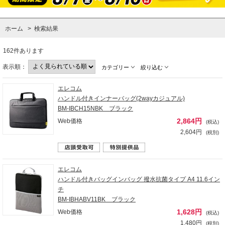
ホーム
>
検索結果
162件あります
表示順：
カテゴリー
絞り込む
エレコム
ハンドル付きインナーバッグ(2wayカジュアル)
BM-IBCH15NBK ブラック
2,864円
Web価格
(税込)
2,604円
(税別)
エレコム
ハンドル付きバッグインバッグ 撥水抗菌タイプ A4 11.6イン
チ
BM-IBHABV11BK ブラック
1,628円
Web価格
(税込)
1,480円
(税別)