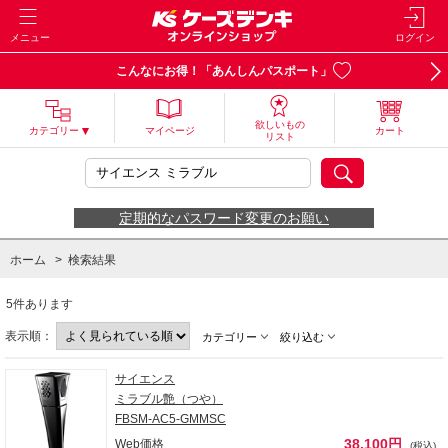
メニュー
ログイン
こんなにお得！「あんしんパスポート」
欲しいもの
カテゴリー
マイページ
カート
リスト
定期的なパスワード変更のお願い
ホーム
>
検索結果
5件あります
表示順：
カテゴリー
絞り込む
サイエンス
ミラブル艶（つや）
FBSM-AC5-GMMSC
38,100円
Web価格
(税込)