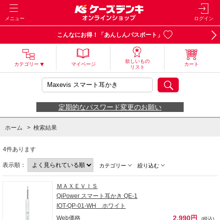
メニュー
ログイン
こんなにお得！「あんしんパスポート」
欲しいもの
カテゴリー
マイページ
カート
リスト
定期的なパスワード変更のお願い
ホーム
>
検索結果
4件あります
表示順：
カテゴリー
絞り込む
ＭＡＸＥＶＩＳ
QiPower スマート耳かき QE-1
IOT-QP-01-WH ホワイト
2,990円
Web価格
(税込)