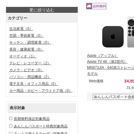
更に絞り込む
カテゴリー
生活家電
（0）
空調・季節家電
（0）
キッチン・調理家電
（0）
美容・健康家電
（0）
Apple（アップル）
オーディオ
（1）
Apple TV 4K（第3世代）
テレビ・レコーダー
（2）
MN873J/A 64GBストレージ
カメラ・ビデオ
（0）
モデル
パソコン・周辺機器
（2）
34,
Web価格
電子文具・オフィス用品
（0）
31,
カー用品・ホビー・アウトドア他
（0）
表示対象
長期無料保証対象商品
あんしんパスポート特典対象商品
ネットで使えるクーポン対象商品