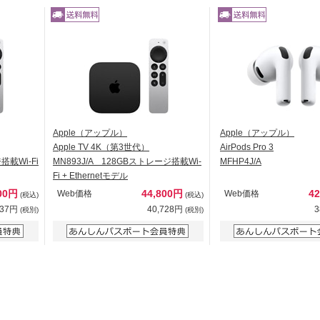
Apple（アップル）
Apple（アップル）
Apple TV 4K（第3世代）
AirPods Pro 3
搭載Wi-Fi
MN893J/A 128GBストレージ搭載Wi-
MFHP4J/A
Fi + Ethernetモデル
800円
44,800円
4
Web価格
Web価格
(税込)
(税込)
637円
40,728円
3
(税別)
(税別)