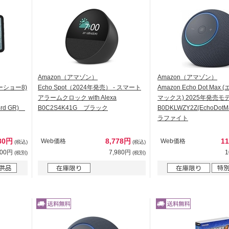
Amazon（アマゾン）
Amazon（アマゾン）
エコーショー8)
Echo Spot（2024年発売） - スマート
Amazon Echo Dot Ma
アラームクロック with Alexa
マックス) 2025年発売モ
4rd GR)
B0C2S4K41G ブラック
B0DKLWZY2Z(EchoDot
ラファイト
680円
8,778円
1
Web価格
Web価格
(税込)
(税込)
800円
7,980円
1
(税別)
(税別)