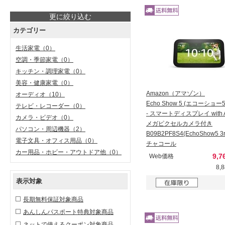
更に絞り込む
カテゴリー
生活家電
（0）
空調・季節家電
（0）
キッチン・調理家電
（0）
美容・健康家電
（0）
Amazon（アマゾン）
オーディオ
（10）
Echo Show 5 (エコーショー
テレビ・レコーダー
（0）
- スマートディスプレイ with A
カメラ・ビデオ
（0）
メガピクセルカメラ付き
パソコン・周辺機器
（2）
B09B2PF8S4(EchoShow5 
電子文具・オフィス用品
（0）
チャコール
カー用品・ホビー・アウトドア他
（0）
9,7
Web価格
8,
表示対象
長期無料保証対象商品
あんしんパスポート特典対象商品
ネットで使えるクーポン対象商品