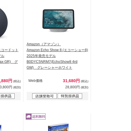
Amazon（アマゾン）
x (エコードット
Amazon Echo Show 8 (エコーショー8)
デル
2025年発売モデル
Max GR) グ
B0DYC5NRM7(EchoShow8 4rd
GW) グレーシャーホワイト
1,880円
31,680円
Web価格
(税込)
(税込)
0,800円
28,800円
(税別)
(税別)