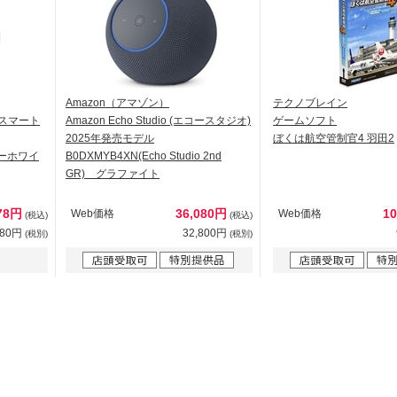
Amazon（アマゾン）
テクノブレイン
- スマート
Amazon Echo Studio (エコースタジオ)
ゲームソフト
2025年発売モデル
ぼくは航空管制官4 羽田2
ャーホワイ
B0DXMYB4XN(Echo Studio 2nd
GR) グラファイト
78円
36,080円
1
Web価格
Web価格
(税込)
(税込)
980円
32,800円
(税別)
(税別)