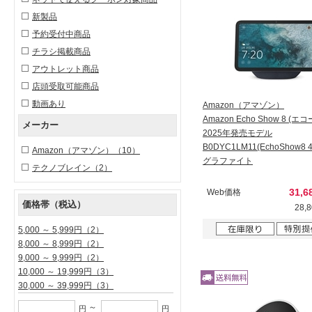
新製品
予約受付中商品
チラシ掲載商品
アウトレット商品
店頭受取可能商品
動画あり
Amazon（アマゾン）
Amazon Echo Show 8 (
メーカー
2025年発売モデル
B0DYC1LM11(EchoShow8 
Amazon（アマゾン）
（10）
グラファイト
テクノブレイン
（2）
31,
Web価格
価格帯（税込）
28,
5,000 ～ 5,999円
（2）
8,000 ～ 8,999円
（2）
9,000 ～ 9,999円
（2）
10,000 ～ 19,999円
（3）
30,000 ～ 39,999円
（3）
～
円
円