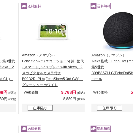
Amazon（アマゾン）
Amazon（アマゾン）
5) 第3世代
Echo Show 5 (エコーショー5) 第3世代
Alexa搭載 Echo Dot 
lexa、2
- スマートディスプレイ with Alexa、2
第5世代
メガピクセルカメラ付き
B09B8SZLLG(EchoDot5
3rd CH)
B09B2RLPLV(EchoShow5 3rd GW)
コール
グレーシャーホワイト
68円
9,768円
Web価格
Web価格
(税込)
(税込)
880円
8,880円
(税別)
(税別)