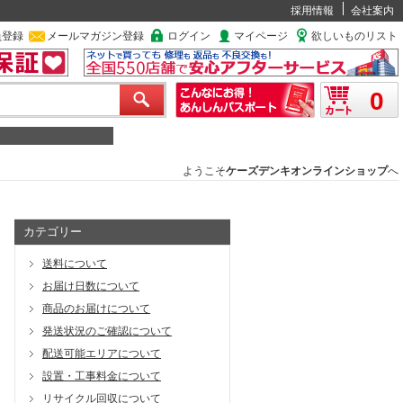
採用情報
会社案内
員登録
メールマガジン登録
ログイン
マイページ
欲しいものリスト
0
ようこそ
ケーズデンキオンラインショップ
へ
カテゴリー
送料について
お届け日数について
商品のお届けについて
発送状況のご確認について
配送可能エリアについて
設置・工事料金について
リサイクル回収について