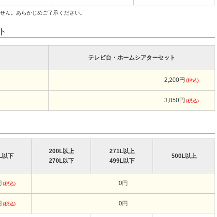
ません。あらかじめご了承ください。
ト
テレビ台・ホームシアターセット
2,200円
(税込)
3,850円
(税込)
200L以上
271L以上
9L以下
500L以上
270L以下
499L以下
円
0円
(税込)
円
0円
(税込)