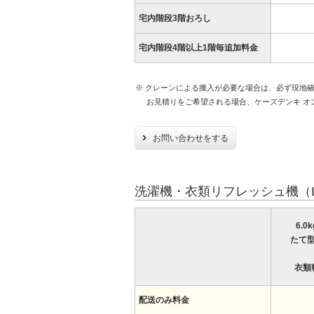
宅内階段3階おろし
宅内階段4階以上1階毎追加料金
※ クレーンによる搬入が必要な場合は、必ず現地
お見積りをご希望される場合、ケーズデンキ オ
お問い合わせをする
洗濯機・衣類リフレッシュ機（
6.0
たて
衣類
配送のみ料金