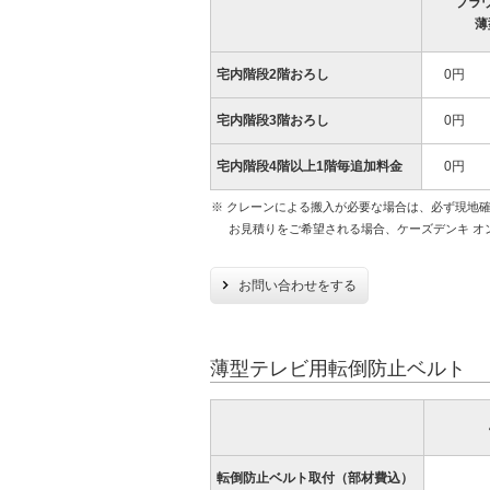
ブラ
薄
宅内階段2階おろし
0円
宅内階段3階おろし
0円
宅内階段4階以上1階毎追加料金
0円
※ クレーンによる搬入が必要な場合は、必ず現地
お見積りをご希望される場合、ケーズデンキ オ
お問い合わせをする
薄型テレビ用転倒防止ベルト
転倒防止ベルト取付（部材費込）