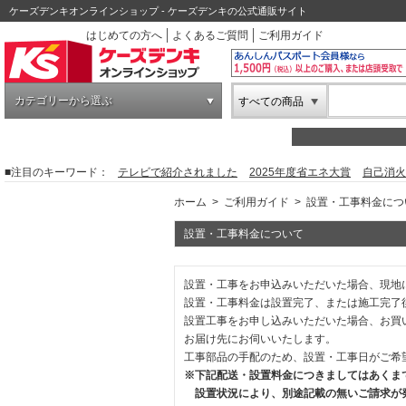
ケーズデンキオンラインショップ - ケーズデンキの公式通販サイト
はじめての方へ
よくあるご質問
ご利用ガイド
カテゴリーから選ぶ
すべての商品
■注目のキーワード：
テレビで紹介されました
2025年度省エネ大賞
自己消火
ホーム
>
ご利用ガイド
>
設置・工事料金につ
設置・工事料金について
設置・工事をお申込みいただいた場合、現地
設置・工事料金は設置完了、または施工完了
設置工事をお申し込みいただいた場合、お買
お届け先にお伺いいたします。
工事部品の手配のため、設置・工事日がご希
※下記配送・設置料金につきましてはあくま
設置状況により、別途記載の無いご請求が