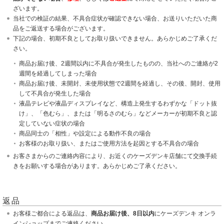
ざいます。
当社での検証の結果、不具合症状が確認できない場合、お送りいただいた商
品をご返送する場合がございます。
下記の場合、初期不良としてお取り扱いできません。あらかじめご了承くだ
さい。
商品お届け後、2週間以内に不具合が発生したものの、当社へのご連絡が2
週間を経過してしまった場合
商品お届け後、未開封、未使用状態で2週間を経過し、その後、開封、使用
して不具合が発生した場合
液晶テレビや液晶ディスプレイなど、構造上発生するわずかな「ドット抜
け」、「色むら」、または「明るさのむら」などメーカーが初期不良と認
定していない症状の場合
商品同士の「相性」や設定による動作不良の場合
お客様のお取り扱い、またはご使用方法を起因とする不具合の場合
お客さまからのご連絡内容により、お近くのケーズデンキ店舗にて交換手続
きをお願いする場合があります。あらかじめご了承ください。
返品
お客様ご都合による返品は、
商品お届け後、8日以内
にケーズデンキ オンラ
インショップまでご連絡ください。