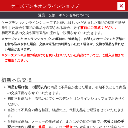
ケーズデンキオンラインショップ
返品・交換・キャンセルについて
ケーズデンキオンラインショップでお買い上げいただきました商品の初期不良が
発生した場合や商品の返品を希望される場合、必ず
事前にご連絡ください。
初期不良品の交換や商品返品の流れをご説明させていただきます。
※ケーズデンキ オンランショップへの事前のご連絡無く、お近くのケーズデンキ店舗に
お持ち込みされた場合、交換や返品にお時間をいただく場合や、交換や返品を承れな
い場合があります。
※ケーズデンキ店舗の店頭にてお買い上げいただいた商品については、ご購入店舗まで
ご相談ください。
初期不良交換
商品お届け後、2週間以内
に商品に不具合が生じた場合、初期不良として商品
の交換手配をさせていただきます。
初期不良商品を、着払いにてケーズデンキ オンラインショップまでお送りく
ださい。
当社にて不具合内容を検証、確認の上、代替え品をご返送させていただきま
す。
台数限定商品、メーカーの生産完了、またはその他の理由で、
代替え品の手
配ができない場合
、
修理
、もしくは
ご返金
にて対応させていただく場合がご