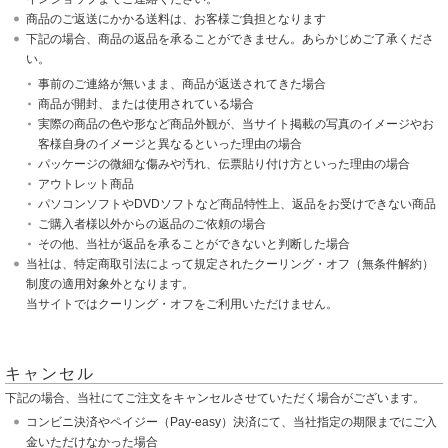
商品のご返送にかかる送料は、お客様ご負担となります
下記の場合、商品の返品を承ることができません。あらかじめご了承くださ
い。
事前のご連絡が無いまま、商品が返送されてきた場合
商品が開封、または使用されている場合
実際の商品の色や形など商品外観が、当サイト掲載の写真のイメージやお
客様自身のイメージと異なるといった理由の場合
パッケージの微細な傷みや汚れ、伝票貼り付け方といった理由の場合
アウトレット商品
パソコンソフトやDVDソフトなど商品特性上、返品をお受けできない商品
ご購入者様以外からの返品のご依頼の場合
その他、当社が返品を承ることができないと判断した場合
当社は、特定商取引法によって規定されたクーリング・オフ（無条件解約）
制度の適用対象外となります。
当サイトではクーリング・オフをご利用いただけません。
キャンセル
下記の場合、当社にてご注文をキャンセルさせていただく場合がございます。
コンビニ決済やペイジー（Pay-easy）決済にて、当社指定の期限までにご入
金いただけなかった場合