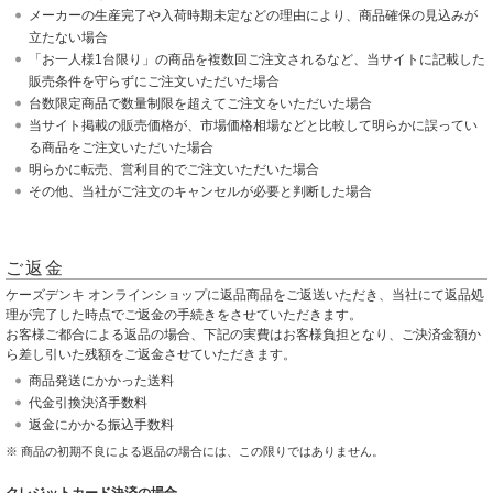
メーカーの生産完了や入荷時期未定などの理由により、商品確保の見込みが
立たない場合
「お一人様1台限り」の商品を複数回ご注文されるなど、当サイトに記載した
販売条件を守らずにご注文いただいた場合
台数限定商品で数量制限を超えてご注文をいただいた場合
当サイト掲載の販売価格が、市場価格相場などと比較して明らかに誤ってい
る商品をご注文いただいた場合
明らかに転売、営利目的でご注文いただいた場合
その他、当社がご注文のキャンセルが必要と判断した場合
ご返金
ケーズデンキ オンラインショップに返品商品をご返送いただき、当社にて返品処
理が完了した時点でご返金の手続きをさせていただきます。
お客様ご都合による返品の場合、下記の実費はお客様負担となり、ご決済金額か
ら差し引いた残額をご返金させていただきます。
商品発送にかかった送料
代金引換決済手数料
返金にかかる振込手数料
※ 商品の初期不良による返品の場合には、この限りではありません。