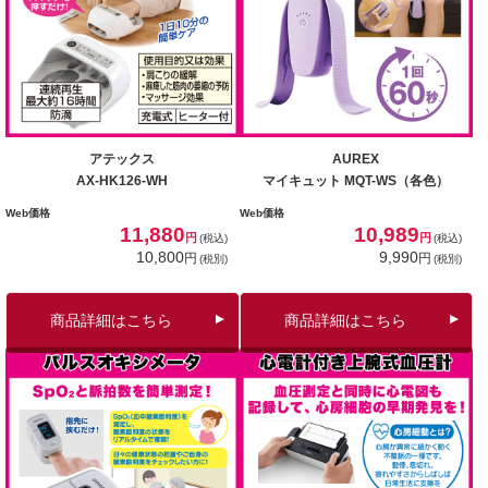
アテックス
AUREX
AX-HK126-WH
マイキュット MQT-WS（各色）
Web価格
Web価格
11,880
10,989
円
円
(税込)
(税込)
10,800
9,990
円
円
(税別)
(税別)
商品詳細はこちら
商品詳細はこちら