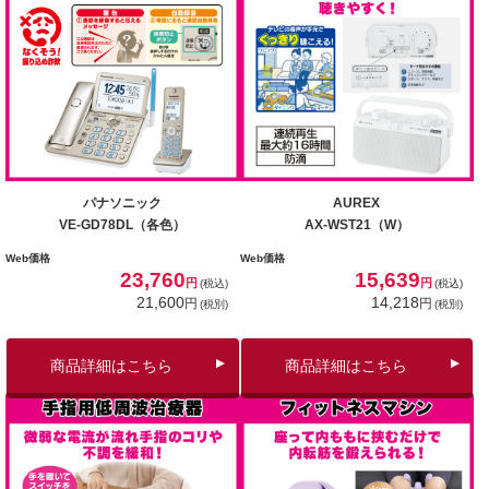
パナソニック
AUREX
VE-GD78DL（各色）
AX-WST21（W）
Web価格
Web価格
23,760
15,639
円
円
(税込)
(税込)
21,600
14,218
円
円
(税別)
(税別)
商品詳細はこちら
商品詳細はこちら