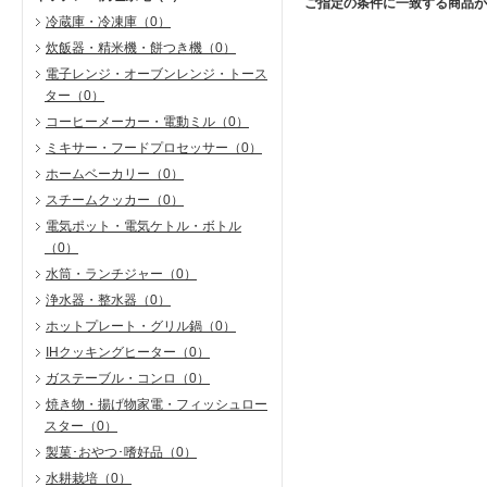
ご指定の条件に一致する商品が
冷蔵庫・冷凍庫
（0）
炊飯器・精米機・餅つき機
（0）
電子レンジ・オーブンレンジ・トース
ター
（0）
コーヒーメーカー・電動ミル
（0）
ミキサー・フードプロセッサー
（0）
ホームベーカリー
（0）
スチームクッカー
（0）
電気ポット・電気ケトル・ボトル
（0）
水筒・ランチジャー
（0）
浄水器・整水器
（0）
ホットプレート・グリル鍋
（0）
IHクッキングヒーター
（0）
ガステーブル・コンロ
（0）
焼き物・揚げ物家電・フィッシュロー
スター
（0）
製菓･おやつ･嗜好品
（0）
水耕栽培
（0）