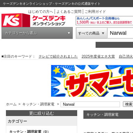
ケーズデンキオンラインショップ - ケーズデンキの公式通販サイト
はじめての方へ
よくあるご質問
ご利用ガイド
カテゴリーから選ぶ
すべての商品
■注目のキーワード：
テレビで紹介されました
2025年度省エネ大賞
自己消火
ホーム
>
キッチン・調理家電
>
更に絞り込む
キッチン・調理家電
カテゴリー
キッチン・調理家電
（0）