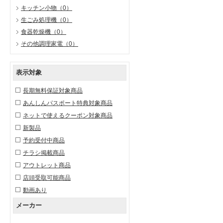
キッチン小物
（0）
生ごみ処理機
（0）
食器乾燥機
（0）
その他調理家電
（0）
表示対象
長期無料保証対象商品
あんしんパスポート特典対象商品
ネットで使えるクーポン対象商品
新製品
予約受付中商品
チラシ掲載商品
アウトレット商品
店頭受取可能商品
動画あり
メーカー