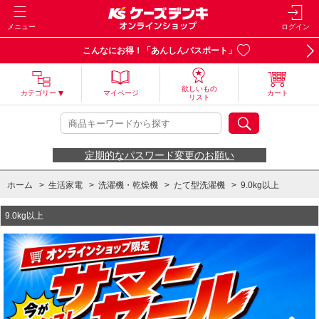
メニュー
ログイン
こんなにお得！「あんしんパスポート」
欲しいもの
カテゴリー
マイページ
カート
リスト
定期的なパスワード変更のお願い
ホーム
>
生活家電
>
洗濯機・乾燥機
>
たて型洗濯機
>
9.0kg以上
9.0kg以上