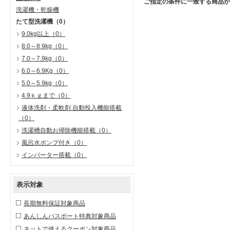
ご指定の条件に一致する商品が
洗濯機・乾燥機
たて型洗濯機
（0）
9.0kg以上
（0）
8.0～8.9kg
（0）
7.0～7.9kg
（0）
6.0～6.9Kg
（0）
5.0～5.9kg
（0）
4.9ｋｇまで
（0）
液体洗剤・柔軟剤 自動投入機能搭載
（0）
洗濯槽自動お掃除機能搭載
（0）
風呂水ポンプ付き
（0）
インバーター搭載
（0）
表示対象
長期無料保証対象商品
あんしんパスポート特典対象商品
ネットで使えるクーポン対象商品