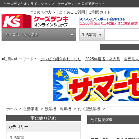
ケーズデンキオンラインショップ - ケーズデンキの公式通販サイト
はじめての方へ
よくあるご質問
ご利用ガイド
カテゴリーから選ぶ
生活家電
■注目のキーワード：
テレビで紹介されました
2025年度省エネ大賞
自己消火
ホーム
>
生活家電
>
洗濯機・乾燥機
>
たて型洗濯機
>
更に絞り込む
たて型洗濯機
カテゴリー
生活家電