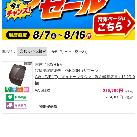
表示順：
カテゴリー
絞り込む
東芝（TOSHIBA）
縦型洗濯乾燥機 ZABOON（ザブーン）
AW-12VP4(T) ボルドーブラウン 洗濯/乾燥容量：12.0/6.0
kg
230,780円
Web価格
(税込)
209,800円
(税別)