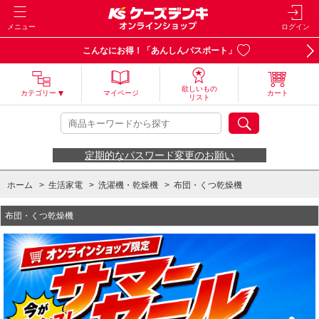
メニュー
ログイン
こんなにお得！「あんしんパスポート」
欲しいもの
カテゴリー
マイページ
カート
リスト
定期的なパスワード変更のお願い
ホーム
>
生活家電
>
洗濯機・乾燥機
>
布団・くつ乾燥機
布団・くつ乾燥機