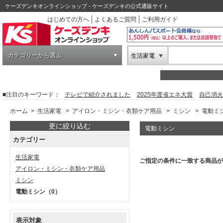
ケーズデンキオンラインショップ - ケーズデンキの公式通販サイト
はじめての方へ
よくあるご質問
ご利用ガイド
カテゴリーから選ぶ
生活家電
■注目のキーワード：
テレビで紹介されました
2025年度省エネ大賞
自己消火
ホーム
>
生活家電
>
アイロン・ミシン・衣類ケア用品
>
ミシン
>
電動ミ
更に絞り込む
電動ミシン
カテゴリー
生活家電
ご指定の条件に一致する商品が
アイロン・ミシン・衣類ケア用品
ミシン
電動ミシン
（0）
表示対象