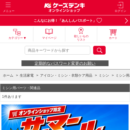
メニュー
ログイン
こんなにお得！「あんしんパスポート」
欲しいもの
カテゴリー
マイページ
カート
リスト
定期的なパスワード変更のお願い
ホーム
>
生活家電
>
アイロン・ミシン・衣類ケア用品
>
ミシン
>
ミシン用
ミシン用パーツ・関連品
1件あります