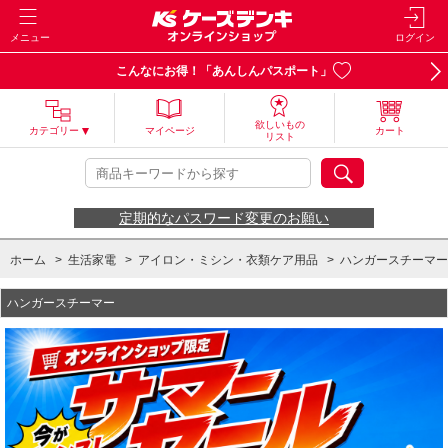
メニュー
ログイン
こんなにお得！「あんしんパスポート」
欲しいもの
カテゴリー
マイページ
カート
リスト
定期的なパスワード変更のお願い
ホーム
>
生活家電
>
アイロン・ミシン・衣類ケア用品
>
ハンガースチーマー
ハンガースチーマー