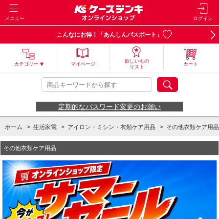
メニュー
ログイン
こんなにお得！「あんしんパスポート」
欲しいもの
カテゴリー
マイページ
カート
リスト
定期的なパスワード変更のお願い
ホーム
>
生活家電
>
アイロン・ミシン・衣類ケア用品
>
その他衣類ケア用品
その他衣類ケア用品