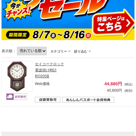
表示順：
カテゴリー
絞り込む
セイコークロック
電波掛け時計
RQ205B
44,880円
Web価格
(税込)
40,800円
(税別)