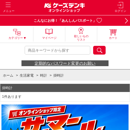
メニュー
ログイン
こんなにお得！「あんしんパスポート」
欲しいもの
カテゴリー
マイページ
カート
リスト
定期的なパスワード変更のお願い
ホーム
>
生活家電
>
時計
>
掛時計
掛時計
1件あります