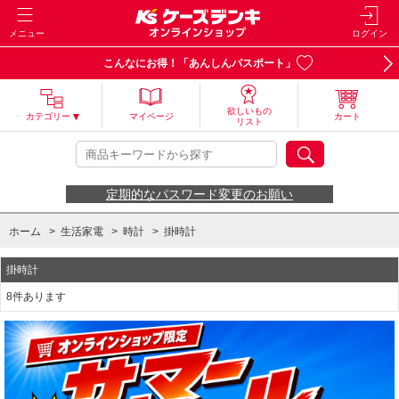
メニュー
ログイン
こんなにお得！「あんしんパスポート」
欲しいもの
カテゴリー
マイページ
カート
リスト
定期的なパスワード変更のお願い
ホーム
>
生活家電
>
時計
>
掛時計
掛時計
8件あります