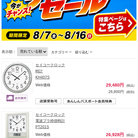
表示順：
カテゴリー
絞り込む
セイコークロック
時計
KH407S
29,480円
Web価格
(税込)
26,800円
(税別)
セイコークロック
電波プラ枠掛時計
PT201S
26,928円
Web価格
(税込)