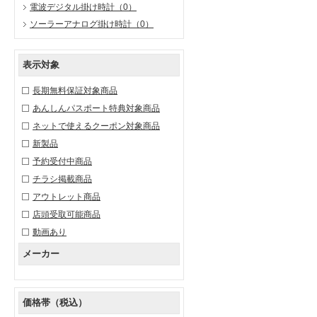
電波デジタル掛け時計
（0）
ソーラーアナログ掛け時計
（0）
表示対象
長期無料保証対象商品
あんしんパスポート特典対象商品
ネットで使えるクーポン対象商品
新製品
予約受付中商品
チラシ掲載商品
アウトレット商品
店頭受取可能商品
動画あり
メーカー
価格帯（税込）