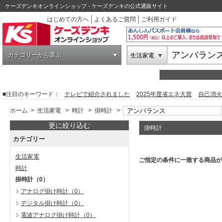
ケーズデンキオンラインショップ - ケーズデンキの公式通販サイト
はじめての方へ
よくあるご質問
ご利用ガイド
カテゴリーから選ぶ
生活家電
■注目のキーワード：
テレビで紹介されました
2025年度省エネ大賞
自己消火
ホーム
>
生活家電
>
時計
>
掛時計
>
更に絞り込む
掛時計
カテゴリー
生活家電
ご指定の条件に一致する商品が
時計
掛時計
（0）
アナログ掛け時計
（0）
デジタル掛け時計
（0）
電波アナログ掛け時計
（0）