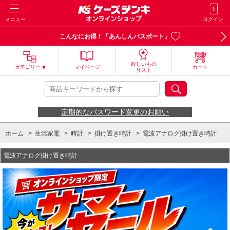
メニュー
ログイン
こんなにお得！「あんしんパスポート」
欲しいもの
カテゴリー
マイページ
カート
リスト
定期的なパスワード変更のお願い
ホーム
>
生活家電
>
時計
>
掛け置き時計
>
電波アナログ掛け置き時計
電波アナログ掛け置き時計