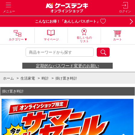
メニュー
ログイン
こんなにお得！「あんしんパスポート」
欲しいもの
カテゴリー
マイページ
カート
リスト
定期的なパスワード変更のお願い
ホーム
>
生活家電
>
時計
>
掛け置き時計
掛け置き時計