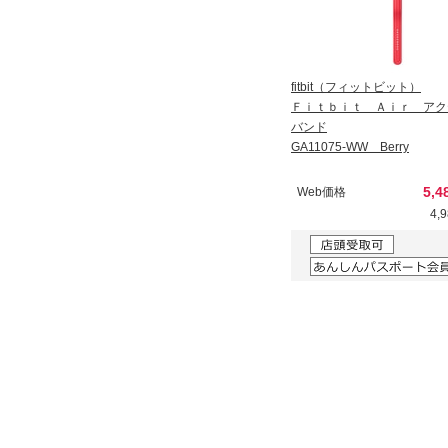
fitbit（フィットビット）
Ｆｉｔｂｉｔ Ａｉｒ ア
バンド
GA11075-WW Berry
5,4
Web価格
4,