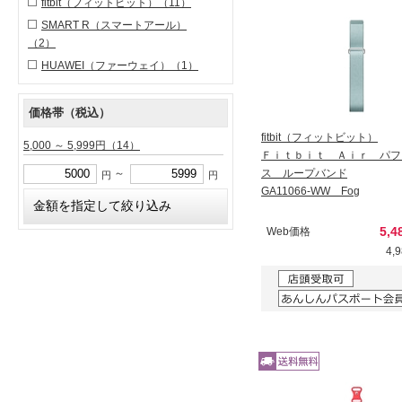
fitbit（フィットビット）
（11）
SMART R（スマートアール）
（2）
HUAWEI（ファーウェイ）
（1）
価格帯（税込）
fitbit（フィットビット）
5,000 ～ 5,999円
（14）
Ｆｉｔｂｉｔ Ａｉｒ パフ
ス ループバンド
～
円
円
GA11066-WW Fog
5,4
Web価格
4,