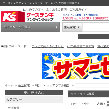
ケーズデンキオンラインショップ - ケーズデンキの公式通販サイト
はじめての方へ
よくあるご質問
ご利用ガイド
カテゴリーから選ぶ
生活家電
■注目のキーワード：
テレビで紹介されました
2025年度省エネ大賞
自己消火
ホーム
>
生活家電
>
時計
>
ウェアラブル機器
>
更に絞り込む
ウェアラブル機器
カテゴリー
1-14件（14件中）
表示：
生活家電