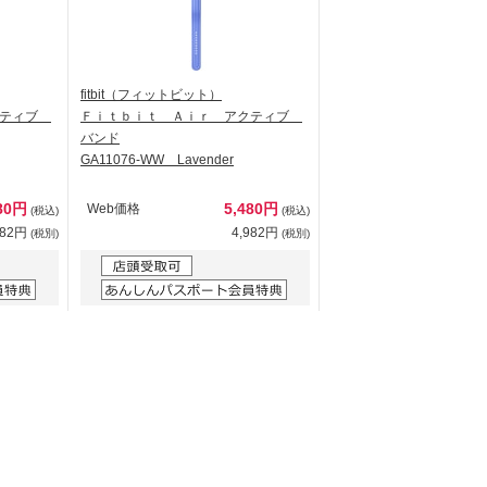
fitbit（フィットビット）
クティブ
Ｆｉｔｂｉｔ Ａｉｒ アクティブ
バンド
GA11076-WW Lavender
80円
5,480円
Web価格
(税込)
(税込)
982円
4,982円
(税別)
(税別)