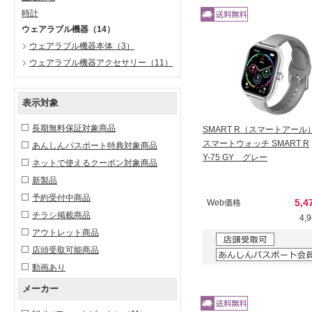
時計
ウェアラブル機器
（14）
ウェアラブル機器本体
（3）
ウェアラブル機器アクセサリー
（11）
表示対象
長期無料保証対象商品
SMART R（スマートアール
スマートウォッチ SMART R
あんしんパスポート特典対象商品
Y-75 GY グレー
ネットで使えるクーポン対象商品
新製品
予約受付中商品
5,4
Web価格
チラシ掲載商品
4,
アウトレット商品
店頭受取可能商品
動画あり
メーカー