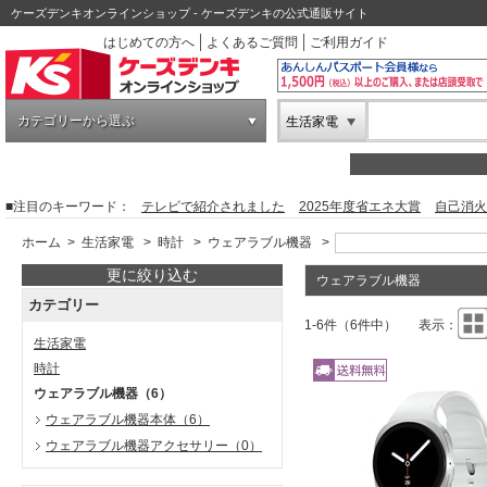
ケーズデンキオンラインショップ - ケーズデンキの公式通販サイト
はじめての方へ
よくあるご質問
ご利用ガイド
カテゴリーから選ぶ
生活家電
■注目のキーワード：
テレビで紹介されました
2025年度省エネ大賞
自己消火
ホーム
>
生活家電
>
時計
>
ウェアラブル機器
>
更に絞り込む
ウェアラブル機器
カテゴリー
1-6件（6件中）
表示：
生活家電
時計
ウェアラブル機器
（6）
ウェアラブル機器本体
（6）
ウェアラブル機器アクセサリー
（0）