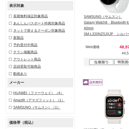
表示対象
長期無料保証対象商品
SAMSUNG（サムスン）
Galaxy Watch8 Bluetoo
あんしんパスポート特典対象商品
40mm
ネットで使えるクーポン対象商品
SM-L320NZSJXJP シルバ
新製品
予約受付中商品
48,
Web価格
チラシ掲載商品
44,
アウトレット商品
店頭受取可能商品
動画あり
メーカー
HUAWEI（ファーウェイ）
（4）
Amazfit（アマズフィット）
（1）
SAMSUNG（サムスン）
（1）
価格帯（税込）