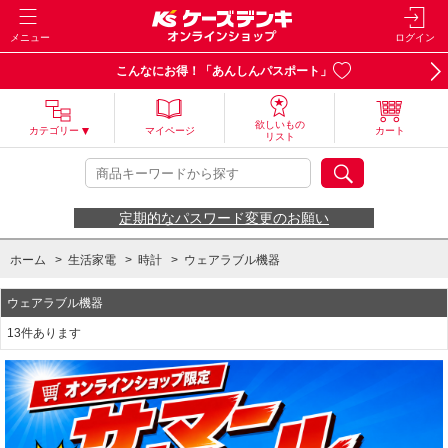
メニュー
ログイン
こんなにお得！「あんしんパスポート」
欲しいもの
カテゴリー
マイページ
カート
リスト
定期的なパスワード変更のお願い
ホーム
>
生活家電
>
時計
>
ウェアラブル機器
ウェアラブル機器
13件あります