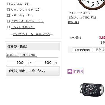
エレコム
（16）
ＣＯＣＯｃａｓｅ
（16）
セイコークロック
トリニティ
（9）
電波アナログ掛け時計
RHYTHM（リズム）
（8）
KX256B
カシオ計算機
（7）
---
すべてのメーカーを表示する
---
3,8
Web価格
3,
価格帯（税込）
3,000 ～ 3,999円
（78）
～
円
円