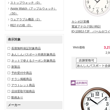
ストップウォッチ
（0）
Apple Watch（アップルウォッチ）
（50）
ウェアラブル機器
（2）
カシオ計算機
時計その他
（0）
電波アナログ掛け時計
IQ-1080J-7JF パールホワ
表示対象
3,2
Web価格
長期無料保証対象商品
2,
あんしんパスポート特典対象商品
ネットで使えるクーポン対象商品
新製品
予約受付中商品
チラシ掲載商品
アウトレット商品
店頭受取可能商品
動画あり
メーカー