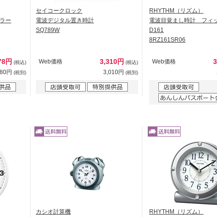
セイコークロック
RHYTHM（リズム）
ラー
電波デジタル置き時計
電波目覚まし時計 フィ
SQ789W
D161
8RZ161SR06
78円
3,310円
Web価格
Web価格
(税込)
(税込)
980円
3,010円
(税別)
(税別)
カシオ計算機
RHYTHM（リズム）