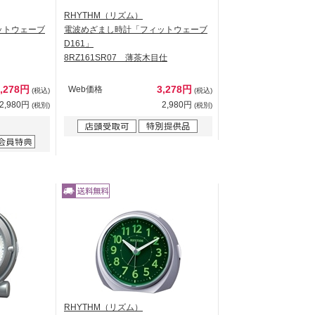
RHYTHM（リズム）
ットウェーブ
電波めざまし時計「フィットウェーブ
D161」
8RZ161SR07 薄茶木目仕
3,278円
3,278円
Web価格
(税込)
(税込)
2,980円
2,980円
(税別)
(税別)
RHYTHM（リズム）