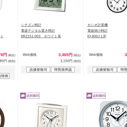
シチズン時計
カシオ計算機
電波デジタル置き時計
電波掛け時計
イト
8RZ151-003 ホワイト系
IQ-800J-1JF
78円
3,465円
Web価格
Web価格
(税込)
(税込)
980円
3,150円
(税別)
(税別)