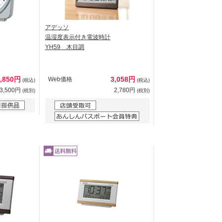
アデッソ
温湿度表示付き電波時計
YH59 木目調
3,850円
3,058円
Web価格
(税込)
(税込)
3,500円
2,780円
(税別)
(税別)