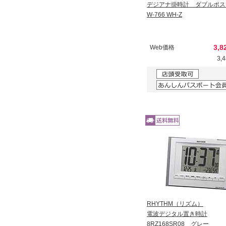
デジアナ掛時計 ダブルポス
W-766 WH-Z
3,8
Web価格
3,
RHYTHM（リズム）
電波デジタル置き時計
8RZ168SR08 グレー