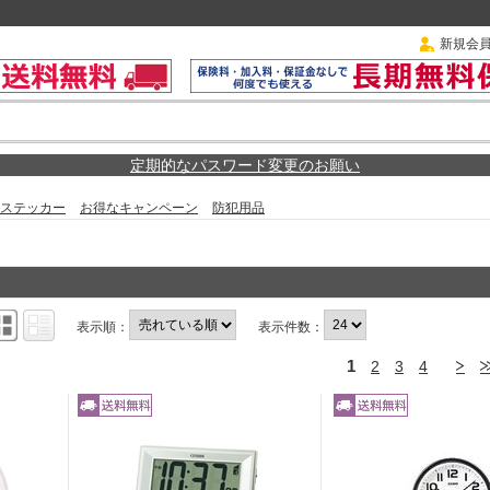
新規会
定期的なパスワード変更のお願い
ステッカー
お得なキャンペーン
防犯用品
表示順：
表示件数：
1
2
3
4