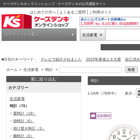
ケーズデンキオンラインショップ - ケーズデンキの公式通販サイト
はじめての方へ
よくあるご質問
ご利用ガイド
カテゴリーから選ぶ
生活家電
■注目のキーワード：
テレビで紹介されました
2025年度省エネ大賞
自己消火
ホーム
>
生活家電
>
時計
>
更に絞り込む
時計
カテゴリー
1-24件（78件中）
表示：
生活家電
時計
（78）
置時計
（19）
掛時計
（6）
掛け置き時計
（1）
腕時計
（0）