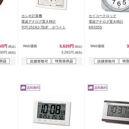
カシオ計算機
セイコークロック
電波アナログ置き時計
電波アナログ置き時計
TQT-251NJ-7BJF ホワイト
KR335S
50円
3,620円
Web価格
Web価格
(税込)
(税込)
500円
3,291円
(税別)
(税別)