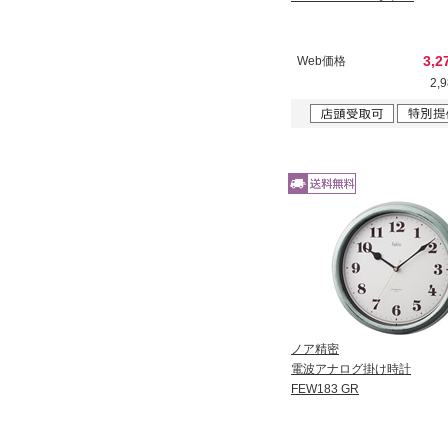
3,2
Web価格
2,
ノア精密
電波アナログ掛け時計
FEW183 GR