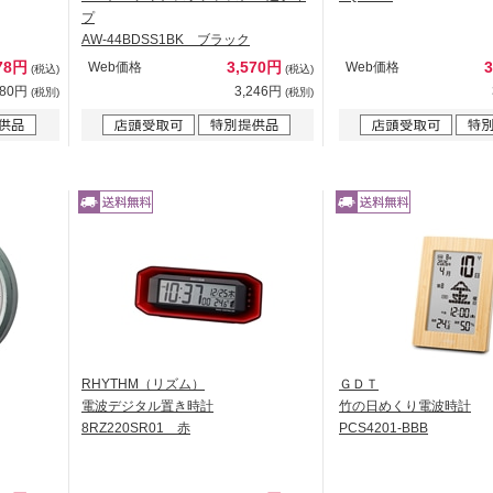
プ
AW-44BDSS1BK ブラック
78円
3,570円
Web価格
Web価格
(税込)
(税込)
980円
3,246円
(税別)
(税別)
RHYTHM（リズム）
ＧＤＴ
電波デジタル置き時計
竹の日めくり電波時計
8RZ220SR01 赤
PCS4201-BBB