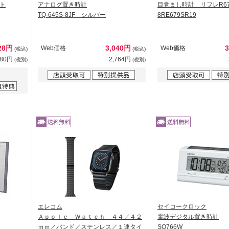
ト
アナログ置き時計
目覚まし時計 リフレR67
TQ-645S-8JF シルバー
8RE679SR19
28円
3,040円
Web価格
Web価格
(税込)
(税込)
480円
2,764円
(税別)
(税別)
エレコム
セイコークロック
Ａｐｐｌｅ Ｗａｔｃｈ ４４／４２
電波デジタル置き時計
ｍｍ／バンド／ステンレス／１連タイ
SQ766W