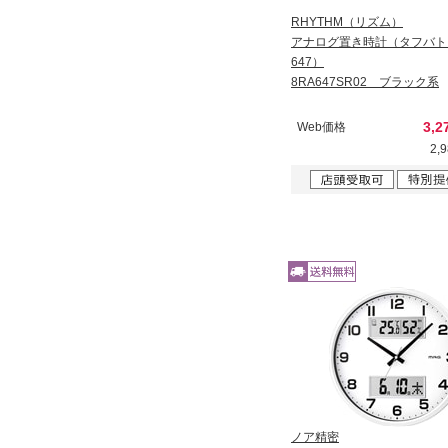
RHYTHM（リズム）
アナログ置き時計（タフバト
647）
8RA647SR02 ブラック系
3,2
Web価格
2,
ノア精密