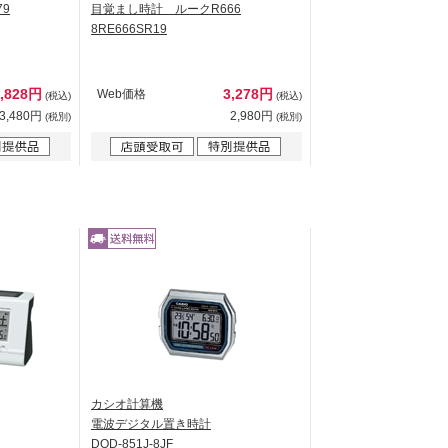
9
目覚まし時計 ルークR666
8RE666SR19
3,828円
3,278円
Web価格
(税込)
(税込)
3,480円
2,980円
(税別)
(税別)
カシオ計算機
電波デジタル置き時計
DQD-851J-8JF