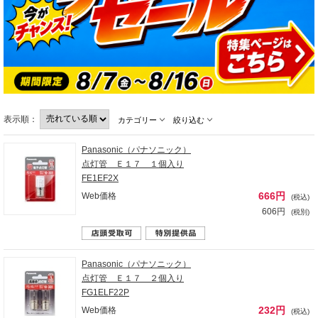
表示順：
カテゴリー
絞り込む
Panasonic（パナソニック）
点灯管 Ｅ１７ １個入り
FE1EF2X
666円
Web価格
(税込)
606円
(税別)
Panasonic（パナソニック）
点灯管 Ｅ１７ ２個入り
FG1ELF22P
232円
Web価格
(税込)