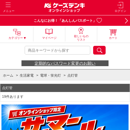
メニュー
ログイン
こんなにお得！「あんしんパスポート」
欲しいもの
カテゴリー
マイページ
カート
リスト
定期的なパスワード変更のお願い
ホーム
>
生活家電
>
電球・蛍光灯
>
点灯管
点灯管
19件あります