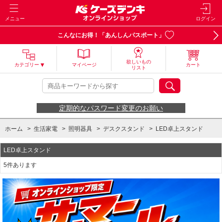
メニュー
ログイン
こんなにお得！「あんしんパスポート」
欲しいもの
カテゴリー
マイページ
カート
リスト
定期的なパスワード変更のお願い
ホーム
>
生活家電
>
照明器具
>
デスクスタンド
>
LED卓上スタンド
LED卓上スタンド
5件あります