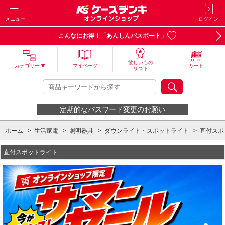
メニュー
ログイン
こんなにお得！「あんしんパスポート」
欲しいもの
カテゴリー
マイページ
カート
リスト
定期的なパスワード変更のお願い
ホーム
>
生活家電
>
照明器具
>
ダウンライト・スポットライト
>
直付スポ
直付スポットライト