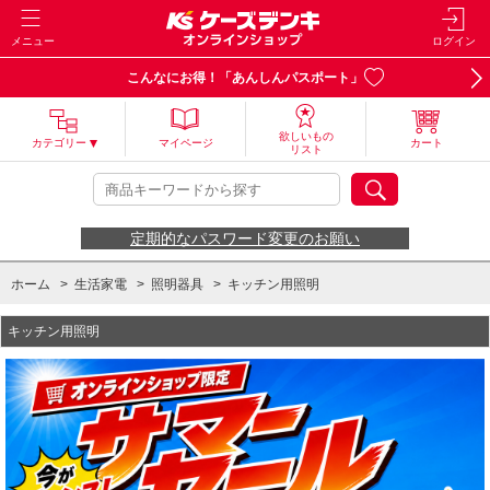
メニュー
ログイン
こんなにお得！「あんしんパスポート」
欲しいもの
カテゴリー
マイページ
カート
リスト
定期的なパスワード変更のお願い
ホーム
>
生活家電
>
照明器具
>
キッチン用照明
キッチン用照明