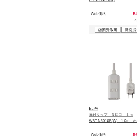
A-CT003SB(W)
5
Web価格
ELPA
扉付タップ ３個口 １ｍ
WBT-N3010B(W) 1.0m
9
Web価格