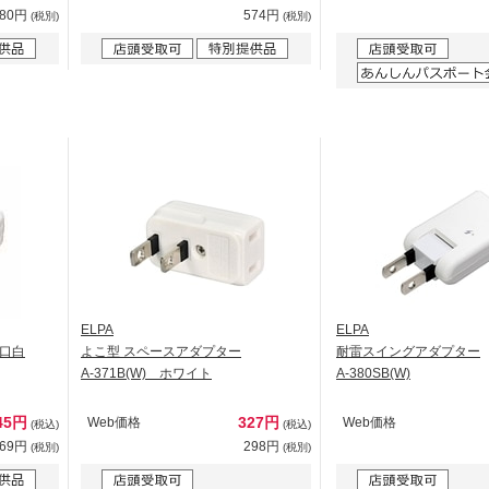
880円
574円
(税別)
(税別)
ELPA
ELPA
口白
よこ型 スペースアダプター
耐雷スイングアダプター
A-371B(W) ホワイト
A-380SB(W)
45円
327円
Web価格
Web価格
(税込)
(税込)
769円
298円
(税別)
(税別)