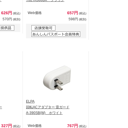
ト
Y02TK300BK ブラック
626円
657円
Web価格
(税込)
(税込)
570円
598円
(税別)
(税別)
ELPA
ー
回転ACアダプター 雷ガード
A-390SB(W) ホワイト
327円
767円
Web価格
(税込)
(税込)