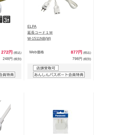
ELPA
延長コード１Ｍ
W-1511NB(W)
272円
877円
Web価格
(税込)
(税込)
248円
798円
(税別)
(税別)