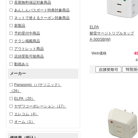
長期無料保証対象商品
あんしんパスポート特典対象商品
ネットで使えるクーポン対象商品
新製品
ELPA
予約受付中商品
耐雷サージトリプルタップ
A-300SB(W)
チラシ掲載商品
アウトレット商品
4
Web価格
店頭受取可能商品
動画あり
メーカー
Panasonic（パナソニック）
（26）
ELPA
（20）
ヤザワコーポレーション
（17）
エレコム
（4）
オーム
（1）
価格帯（税込）