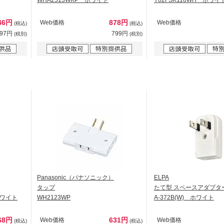
WHA2513WKP ホワイト
Y02FSK110WH ホワイ
46円
878円
Web価格
Web価格
(税込)
(税込)
497円
799円
(税別)
(税別)
Panasonic（パナソニック）
ELPA
タップ
たて型 スペースアダプタ
 ホワイト
WH2123WP
A-372B(W) ホワイト
68円
631円
Web価格
Web価格
(税込)
(税込)