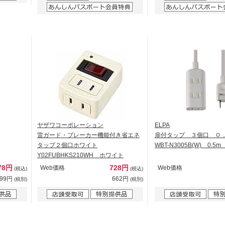
ヤザワコーポレーション
ELPA
雷ガード・ブレーカー機能付き省エネ
扉付タップ ３個口 ０
タップ２個口ホワイト
WBT-N3005B(W) 0.
Y02FUBHKS210WH ホワイト
78円
728円
Web価格
Web価格
(税込)
(税込)
799円
662円
(税別)
(税別)