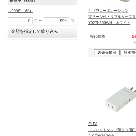
ヤザワコーポレーション
～999円
（68）
雷サージ付トリプルタップ３
～
円
円
Y02TK300WH ホワイト
5
Web価格
ELPA
コンパクトタップ耐雷３個口