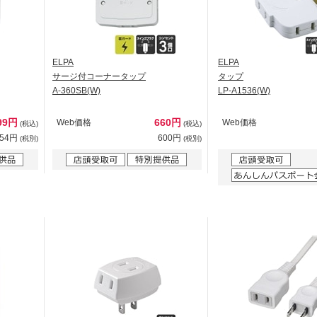
ELPA
ELPA
サージ付コーナータップ
タップ
A-360SB(W)
LP-A1536(W)
99円
660円
Web価格
Web価格
(税込)
(税込)
454円
600円
(税別)
(税別)