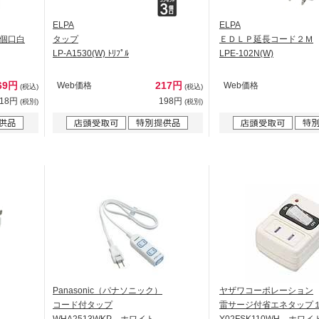
ELPA
ELPA
個口白
タップ
ＥＤＬＰ延長コード２Ｍ
LP-A1530(W) ﾄﾘﾌﾟﾙ
LPE-102N(W)
69円
217円
Web価格
Web価格
(税込)
(税込)
518円
198円
(税別)
(税別)
Panasonic（パナソニック）
ヤザワコーポレーション
コード付タップ
雷サージ付省エネタップ