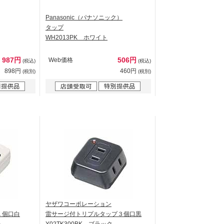
Panasonic（パナソニック）
タップ
WH2013PK ホワイト
987円
506円
Web価格
(税込)
(税込)
898円
460円
(税別)
(税別)
ヤザワコーポレーション
１個口白
雷サージ付トリプルタップ３個口黒