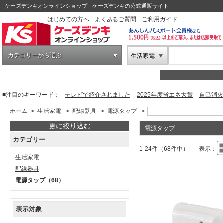
ケーズデンキオンラインショップ - ケーズデンキの公式通販サイト
はじめての方へ
よくあるご質問
ご利用ガイド
カテゴリーから選ぶ
生活家電
■注目のキーワード：
テレビで紹介されました
2025年度省エネ大賞
自己消火
ホーム
>
生活家電
>
配線器具
>
電源タップ
>
更に絞り込む
電源タップ
カテゴリー
1-24件（68件中）
表示：
生活家電
配線器具
電源タップ
（68）
表示対象