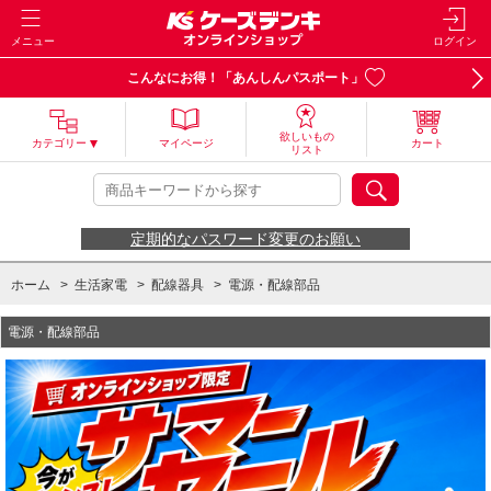
メニュー
ログイン
こんなにお得！「あんしんパスポート」
欲しいもの
カテゴリー
マイページ
カート
リスト
定期的なパスワード変更のお願い
ホーム
>
生活家電
>
配線器具
>
電源・配線部品
電源・配線部品