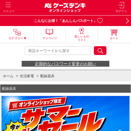
メニュー
ログイン
こんなにお得！「あんしんパスポート」
欲しいもの
カテゴリー
マイページ
カート
リスト
定期的なパスワード変更のお願い
ホーム
>
生活家電
>
配線器具
配線器具